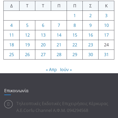
Δ
Τ
Τ
Π
Π
Σ
Κ
1
2
3
4
5
6
7
8
9
10
11
12
13
14
15
16
17
18
19
20
21
22
23
24
25
26
27
28
29
30
31
« Απρ
Ιούν »
Επικοινωνία
Τηλεοπτικές Εκδοτικές Επιχειρήσεις Κέρκυρας
Α.Ε.Corfu Channel Α.Φ.Μ. 094294568