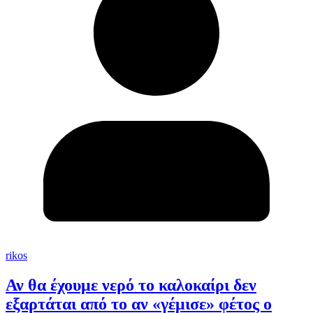
rikos
Αν θα έχουμε νερό το καλοκαίρι δεν
εξαρτάται από το αν «γέμισε» φέτος ο