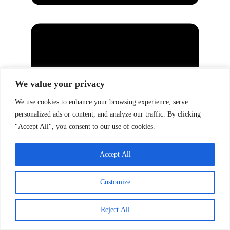
Manage Cookie Consent
We value your privacy
To provide the best experiences, we use technologies like cookies to store and/or access device
We use cookies to enhance your browsing experience, serve
information. Consenting to these technologies will allow us to process data such as browsing
personalized ads or content, and analyze our traffic. By clicking
behavior or unique IDs on this site. Not consenting or withdrawing consent, may adversely affect
certain features and functions.
"Accept All", you consent to our use of cookies.
6 Αυγούστου, 2026
Accept
Accept All
Deny
Customize
View preferences
Reject All
Cookie Policy