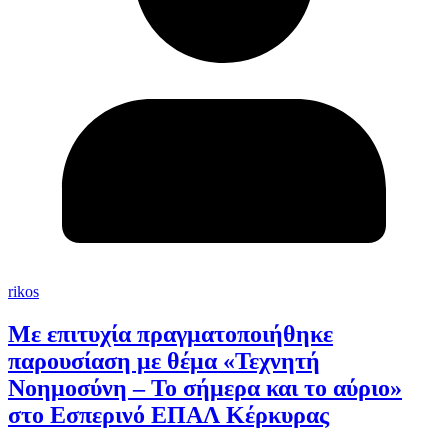
rikos
Με επιτυχία πραγματοποιήθηκε
παρουσίαση με θέμα «Τεχνητή
Νοημοσύνη – Το σήμερα και το αύριο»
στο Εσπερινό ΕΠΑΛ Κέρκυρας