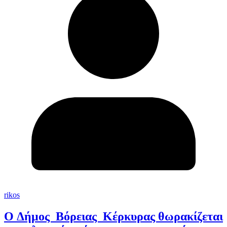
rikos
O Δήμος Βόρειας Κέρκυρας θωρακίζεται