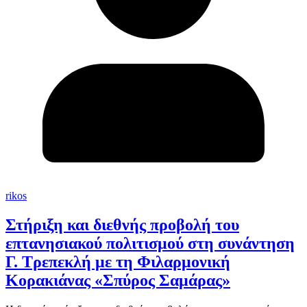
rikos
Στήριξη και διεθνής προβολή του
επτανησιακού πολιτισμού στη συνάντηση
Γ. Τρεπεκλή με τη Φιλαρμονική
Κορακιάνας «Σπύρος Σαμάρας»