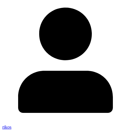
rikos