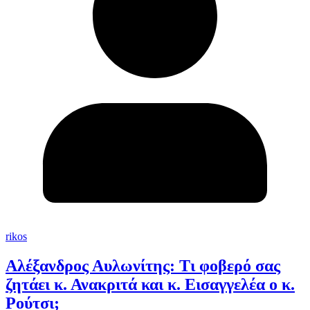
rikos
Αλέξανδρος Αυλωνίτης: Τι φοβερό σας
ζητάει κ. Ανακριτά και κ. Εισαγγελέα ο κ.
Ρούτσι;