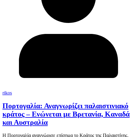
rikos
Πορτογαλία: Αναγνωρίζει παλαιστινιακό
κράτος – Ενώνεται με Βρετανία, Καναδά
και Αυστραλία
Η Πορτογαλία αναγνώρισε επίσημα το Κράτος της Παλαιστίνης,