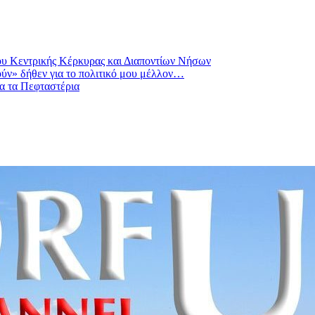
ου Κεντρικής Κέρκυρας και Διαποντίων Νήσων
ούν» δήθεν για το πολιτικό μου μέλλον…
α τα Πεφταστέρια