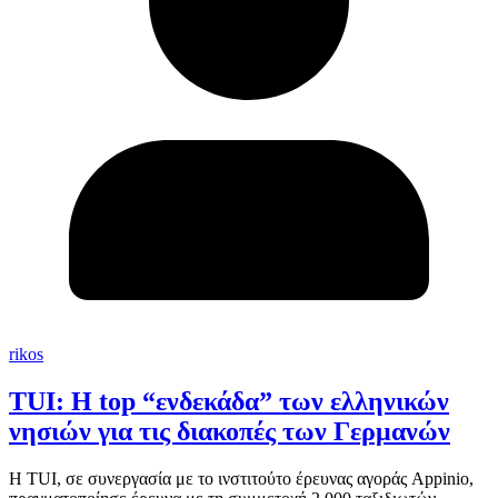
rikos
TUI: Η top “ενδεκάδα” των ελληνικών
νησιών για τις διακοπές των Γερμανών
Η TUI, σε συνεργασία με το ινστιτούτο έρευνας αγοράς Appinio,