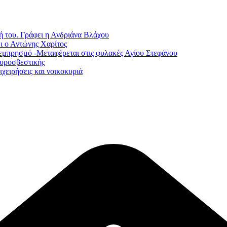
ή του. Γράφει η Ανδριάνα Βλάχου
ι ο Αντώνης Χαρίτος
εμπρησμό -Μεταφέρεται στις φυλακές Αγίου Στεφάνου
Πυροσβεστικής
χειρήσεις και νοικοκυριά