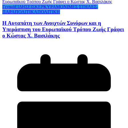
Γενικά
ΕΙΔΗΣΕΙΣ
ΚΕΡΚΥΡΑ
ΜΟΝΙΜΕΣ ΣΤΗΛΕΣ-
ΠΑΡΑΠΟΛΙΤΙΚΑ
ΠΟΛΙΤΙΚΗ
Η Αυταπάτη των Ανοιχτών Συνόρων και η
Υπεράσπιση του Ευρωπαϊκού Τρόπου Ζωής Γράφει
ο Κώστας Χ. Βασιλάκης