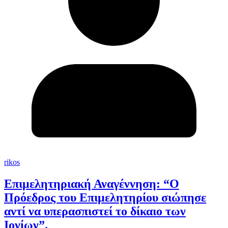
rikos
Επιμελητηριακή Αναγέννηση: “Ο
Πρόεδρος του Επιμελητηρίου σιώπησε
αντί να υπερασπιστεί το δίκαιο των
Ιονίων”.