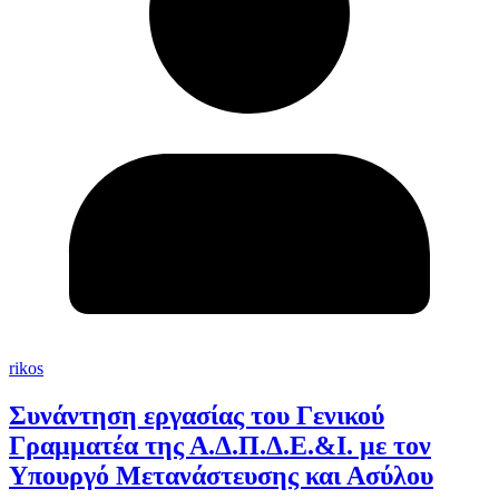
rikos
Συνάντηση εργασίας του Γενικού
Γραμματέα της Α.Δ.Π.Δ.Ε.&Ι. με τον
Υπουργό Μετανάστευσης και Ασύλου