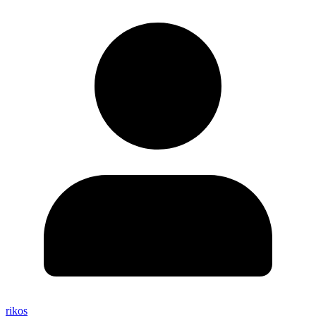
rikos