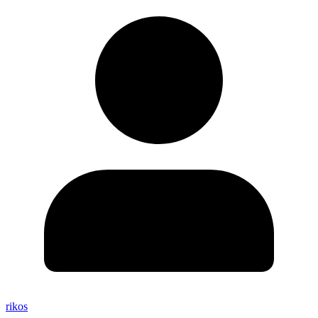
rikos