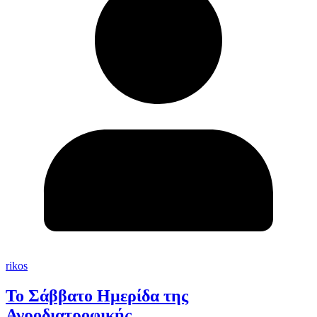
rikos
Το Σάββατο Ημερίδα της
Αγροδιατροφικής