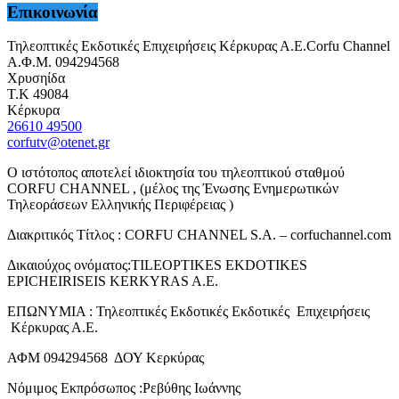
Επικοινωνία
Τηλεοπτικές Εκδοτικές Επιχειρήσεις Κέρκυρας Α.Ε.Corfu Channel
Α.Φ.Μ. 094294568
Χρυσηίδα
Τ.Κ 49084
Κέρκυρα
26610 49500
corfutv@otenet.gr
Ο ιστότοπος αποτελεί ιδιοκτησία του τηλεοπτικού σταθμού
CORFU CHANNEL , (μέλος της Ένωσης Ενημερωτικών
Τηλεοράσεων Ελληνικής Περιφέρειας )
Διακριτικός Τίτλος : CORFU CHANNEL S.A. – corfuchannel.com
Δικαιούχος ονόματος:TILEOPTIKES EKDOTIKES
EPICHEIRISEIS KERKYRAS A.E.
ΕΠΩΝΥΜΙΑ : Τηλεοπτικές Εκδοτικές Εκδοτικές Επιχειρήσεις
Κέρκυρας Α.Ε.
ΑΦΜ 094294568 ΔΟΥ Κερκύρας
Νόμιμος Εκπρόσωπος :Ρεβύθης Ιωάννης