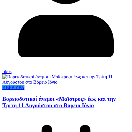
rikos
ΚΕΡΚΥΡΑ
Βορειοδυτικοί άνεμοι «Μαΐστρος» έως και την
Τρίτη 11 Αυγούστου στο Βόρειο Ιόνιο