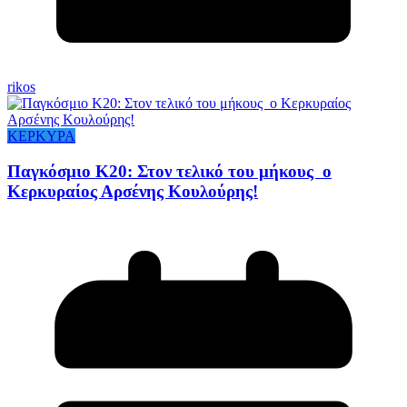
rikos
ΚΕΡΚΥΡΑ
Παγκόσμιο Κ20: Στον τελικό του μήκους ο
Κερκυραίος Αρσένης Κουλούρης!