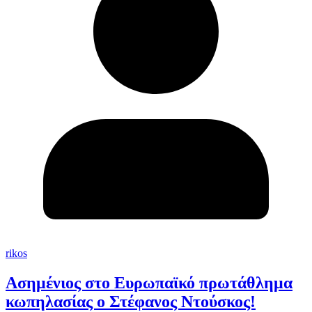
rikos
Ασημένιος στο Ευρωπαϊκό πρωτάθλημα
κωπηλασίας ο Στέφανος Ντούσκος!