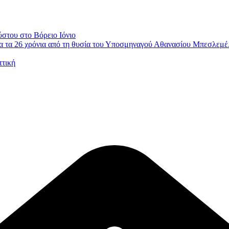
ύστου στο Βόρειο Ιόνιο
 τα 26 χρόνια από τη θυσία του Υποσμηναγού Αθανασίου Μπεσλεμέ
ττική