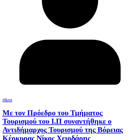
rikos
Με τον Πρόεδρο του Τμήματος
Τουρισμού του Ι.Π συναντήθηκε ο
Αντιδήμαρχος Τουρισμού της Βόρειας
Κέρκυρας Νίκος Χειρδάρης