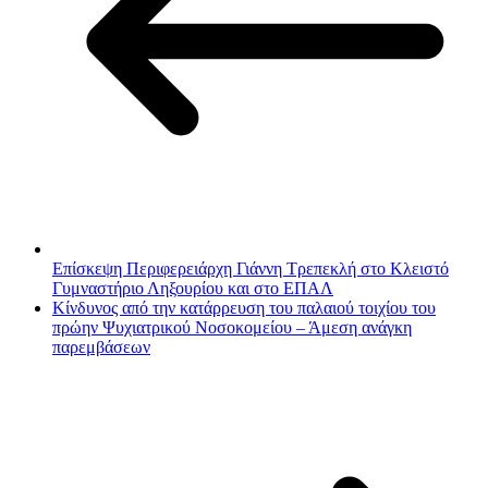
Επίσκεψη Περιφερειάρχη Γιάννη Τρεπεκλή στο Κλειστό
Γυμναστήριο Ληξουρίου και στο ΕΠΑΛ
Κίνδυνος από την κατάρρευση του παλαιού τοιχίου του
πρώην Ψυχιατρικού Νοσοκομείου – Άμεση ανάγκη
παρεμβάσεων