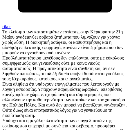
rikos
Το κλείσιμο των καταστημάτων εστίασης στην Κέρκυρα την 21η
Μαΐου αναδεικνύει σοβαρά ζητήματα που λιμνάζουν για χρόνια
χωρίς λύση. Η διοικητική ασάφεια, οι καθυστερήσεις και η
αίσθηση επιλεκτικής εφαρμογής κανόνων είναι ζητήματα που δεν
μπορούν να αγνοηθούν από κανέναν.
Προβλήματα τέτοιου μεγέθους δεν επιλύονται, ούτε με εύκολους
συμψηφισμούς και γενικεύσεις ούτε με κοινωνικούς
αυτοματισμούς. Η πραγματικότητα είναι σύνθετη και, αν δεν
ληφθούν αποφάσεις, το αδιέξοδο θα αποβεί δυσάρεστο για όλους
τους Κερκυραίους, κατοίκους και επαγγελματίες.
Είναι αλήθεια ότι υπάρχουν επαγγελματίες που λειτουργούν με
λογική ασυδοσίας. Υπάρχουν παραβιάσεις ωραρίων, υπερβάσεις
κοινόχρηστων χώρων, ηχορύπανση και συμπεριφορές που
αλλοιώνουν την καθημερινότητα των κατοίκων και τον χαρακτήρα
της Παλιάς Πόλης. Και αυτό δεν μπορεί να βαφτίζεται «ανάπτυξη».
Ούτε όμως είναι αποτρεπτικός λόγος για να γενικεύουμε τη
διαπίστωση αυτή.
Υπάρχει και η μεγάλη πλειονότητα των επαγγελματιών της
εστίασης που επιχειρεί με συνέπεια και σεβασμό, προσφέρει