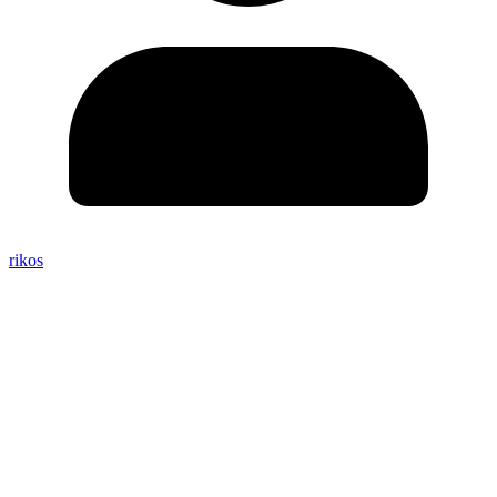
rikos