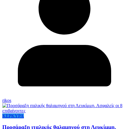
rikos
ΚΕΡΚΥΡΑ
Προσάραξη ιταλικής θαλαμηγού στη Λευκίμμη.