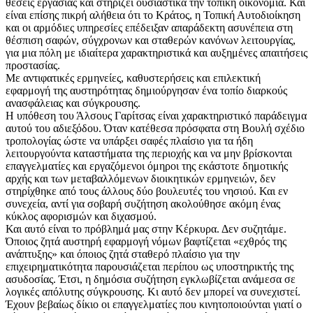
θέσεις εργασίας και στηρίζει ουσιαστικά την τοπική οικονομία. Και
είναι επίσης πικρή αλήθεια ότι το Κράτος, η Τοπική Αυτοδιοίκηση
και οι αρμόδιες υπηρεσίες επέδειξαν απαράδεκτη ασυνέπεια στη
θέσπιση σαφών, σύγχρονων και σταθερών κανόνων λειτουργίας,
για μια πόλη με ιδιαίτερα χαρακτηριστικά και αυξημένες απαιτήσεις
προστασίας.
Με αντιφατικές ερμηνείες, καθυστερήσεις και επιλεκτική
εφαρμογή της αυστηρότητας δημιούργησαν ένα τοπίο διαρκούς
ανασφάλειας και σύγκρουσης.
Η υπόθεση του Άλσους Γαρίτσας είναι χαρακτηριστικό παράδειγμα
αυτού του αδιεξόδου. Όταν κατέθεσα πρόσφατα στη Βουλή σχέδιο
τροπολογίας ώστε να υπάρξει σαφές πλαίσιο για τα ήδη
λειτουργούντα καταστήματα της περιοχής και να μην βρίσκονται
επαγγελματίες και εργαζόμενοι όμηροι της εκάστοτε δημοτικής
αρχής και των μεταβαλλόμενων διοικητικών ερμηνειών, δεν
στηρίχθηκε από τους άλλους δύο βουλευτές του νησιού. Και εν
συνεχεία, αντί για σοβαρή συζήτηση ακολούθησε ακόμη ένας
κύκλος αφορισμών και διχασμού.
Και αυτό είναι το πρόβλημά μας στην Κέρκυρα. Δεν συζητάμε.
Όποιος ζητά αυστηρή εφαρμογή νόμων βαφτίζεται «εχθρός της
ανάπτυξης» και όποιος ζητά σταθερό πλαίσιο για την
επιχειρηματικότητα παρουσιάζεται περίπου ως υποστηρικτής της
ασυδοσίας. Έτσι, η δημόσια συζήτηση εγκλωβίζεται ανάμεσα σε
λογικές απόλυτης σύγκρουσης. Κι αυτό δεν μπορεί να συνεχιστεί.
Έχουν βεβαίως δίκιο οι επαγγελματίες που κινητοποιούνται γιατί ο