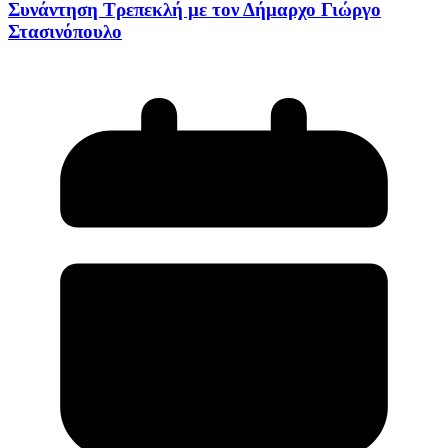
Συνάντηση Τρεπεκλή με τον Δήμαρχο Γιώργο
Στασινόπουλο