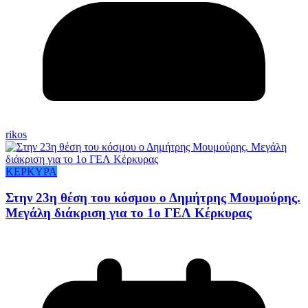
rikos
ΚΕΡΚΥΡΑ
Στην 23η θέση του κόσμου ο Δημήτρης Μουμούρης.
Μεγάλη διάκριση για το 1ο ΓΕΛ Κέρκυρας