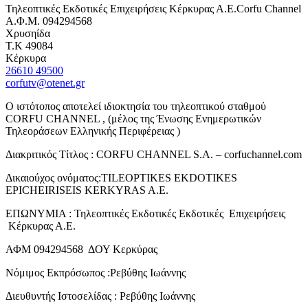
Τηλεοπτικές Εκδοτικές Επιχειρήσεις Κέρκυρας Α.Ε.Corfu Channel
Α.Φ.Μ. 094294568
Χρυσηίδα
Τ.Κ 49084
Κέρκυρα
26610 49500
corfutv@otenet.gr
Ο ιστότοπος αποτελεί ιδιοκτησία του τηλεοπτικού σταθμού
CORFU CHANNEL , (μέλος της Ένωσης Ενημερωτικών
Τηλεοράσεων Ελληνικής Περιφέρειας )
Διακριτικός Τίτλος : CORFU CHANNEL S.A. – corfuchannel.com
Δικαιούχος ονόματος:TILEOPTIKES EKDOTIKES
EPICHEIRISEIS KERKYRAS A.E.
ΕΠΩΝΥΜΙΑ : Τηλεοπτικές Εκδοτικές Εκδοτικές Επιχειρήσεις
Κέρκυρας Α.Ε.
ΑΦΜ 094294568 ΔΟΥ Κερκύρας
Νόμιμος Εκπρόσωπος :Ρεβύθης Ιωάννης
Διευθυντής Ιστοσελίδας : Ρεβύθης Ιωάννης