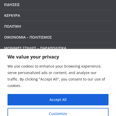
ΕΙΔΗΣΕΙΣ
ΚΕΡΚΥΡΑ
ΠΟΛΙΤΙΚΗ
ΟΙΚΟΝΟΜΙΑ – ΠΟΛΙΤΙΣΜΟΣ
ΜΟΝΙΜΕΣ ΣΤΗΛΕΣ – ΠΑΡΑΠΟΛΙΤΙΚΑ
We value your privacy
Manage Cookie Consent
ΒΙΝΤΕΟ
We use cookies to enhance your browsing experience,
To provide the best experiences, we use technologies like cookies to store and/or
ΕΠΙΚΟΙΝΩΝΙΑ
serve personalized ads or content, and analyze our
access device information. Consenting to these technologies will allow us to process
data such as browsing behavior or unique IDs on this site. Not consenting or
traffic. By clicking "Accept All", you consent to our use of
LIVE
withdrawing consent, may adversely affect certain features and functions.
cookies.
Accept
Accept All
Deny
Πνευματικά Δικαιώματα © 2026
Corfu Channel
. Τα
Customize