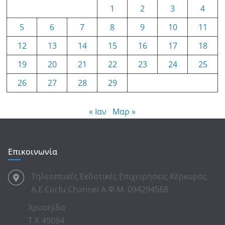
1
2
3
4
5
6
7
8
9
10
11
12
13
14
15
16
17
18
19
20
21
22
23
24
25
26
27
28
29
« Ιαν
Μαρ »
Επικοινωνία
Τηλεοπτικές Εκδοτικές Επιχειρήσεις Κέρκυρας
Α.Ε.Corfu Channel Α.Φ.Μ. 094294568
Χρυσηίδα
Τ.Κ 49084