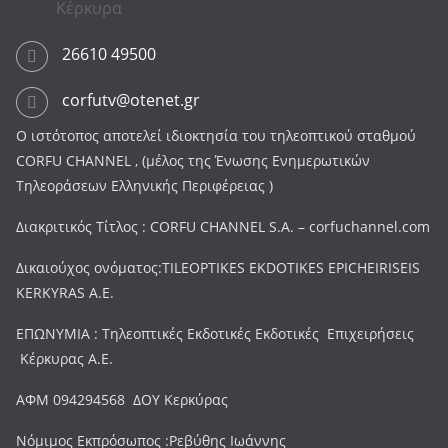
Κέρκυρα
26610 49500
corfutv@otenet.gr
Ο ιστότοπος αποτελεί ιδιοκτησία του τηλεοπτικού σταθμού
CORFU CHANNEL , (μέλος της Ένωσης Ενημερωτικών
Τηλεοράσεων Ελληνικής Περιφέρειας )
Διακριτικός Τίτλος : CORFU CHANNEL S.A. – corfuchannel.com
Δικαιούχος ονόματος:TILEOPTIKES EKDOTIKES EPICHEIRISEIS
KERKYRAS A.E.
ΕΠΩΝΥΜΙΑ : Τηλεοπτικές Εκδοτικές Εκδοτικές Επιχειρήσεις
Κέρκυρας Α.Ε.
ΑΦΜ 094294568 ΔΟΥ Κερκύρας
Νόμιμος Εκπρόσωπος :Ρεβύθης Ιωάννης