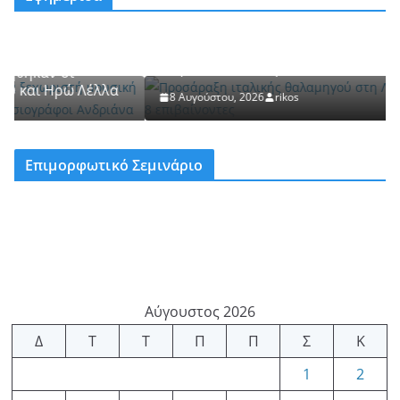
ΚΕΡΚΥΡΑ
Προσάραξη ιταλικής θαλαμηγού στη Λευκίμμη.
ριστή
Ασφαλείς οι 8 επιβαίνοντες
Λέλλα
8 Αυγούστου, 2026
rikos
Επιμορφωτικό Σεμινάριο
Αύγουστος 2026
Δ
Τ
Τ
Π
Π
Σ
Κ
1
2