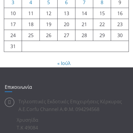
3
4
5
6
7
8
9
10
11
12
13
14
15
16
17
18
19
20
21
22
23
24
25
26
27
28
29
30
31
« Ιούλ
Επικοινωνία
Τηλεοπτικές Εκδοτικές Επιχειρήσεις Κέρκυρας
Α.Ε.Corfu Channel Α.Φ.Μ. 094294568
Χρυσηίδα
Τ.Κ 49084