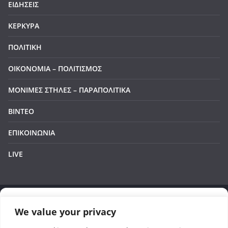
ΕΙΔΗΣΕΙΣ
ΚΕΡΚΥΡΑ
ΠΟΛΙΤΙΚΗ
ΟΙΚΟΝΟΜΙΑ – ΠΟΛΙΤΙΣΜΟΣ
ΜΟΝΙΜΕΣ ΣΤΗΛΕΣ – ΠΑΡΑΠΟΛΙΤΙΚΑ
ΒΙΝΤΕΟ
ΕΠΙΚΟΙΝΩΝΙΑ
LIVE
Manage Cookie Consent
We value your privacy
Πνευματικά Δικαιώματα © 2026
Corfu Channel
. Τα
To provide the best experiences, we use technologies like cookies to store and/or
πνευματικά δικαιώματα προστατεύονται.