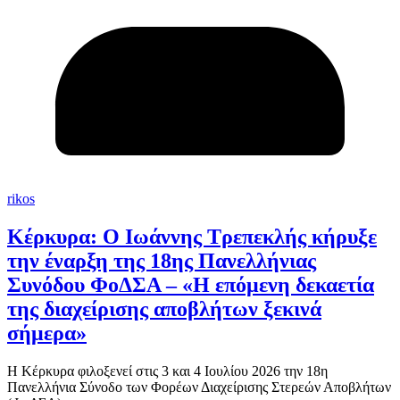
rikos
Κέρκυρα: Ο Ιωάννης Τρεπεκλής κήρυξε
την έναρξη της 18ης Πανελλήνιας
Συνόδου ΦοΔΣΑ – «Η επόμενη δεκαετία
της διαχείρισης αποβλήτων ξεκινά
σήμερα»
Η Κέρκυρα φιλοξενεί στις 3 και 4 Ιουλίου 2026 την 18η
Πανελλήνια Σύνοδο των Φορέων Διαχείρισης Στερεών Αποβλήτων