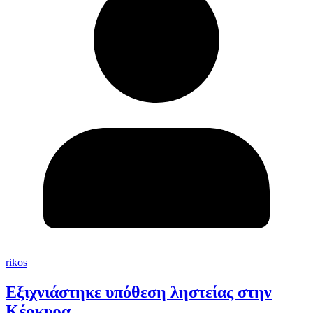
rikos
Εξιχνιάστηκε υπόθεση ληστείας στην
Κέρκυρα