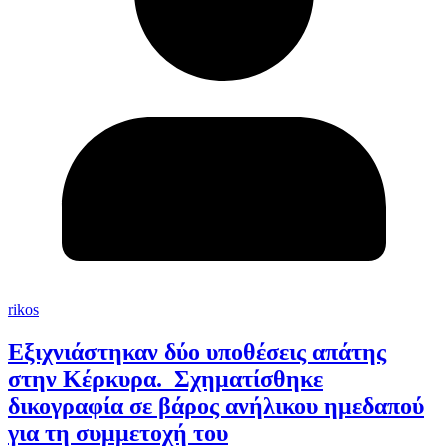
rikos
Εξιχνιάστηκαν δύο υποθέσεις απάτης
στην Κέρκυρα. Σχηματίσθηκε
δικογραφία σε βάρος ανήλικου ημεδαπού
για τη συμμετοχή του