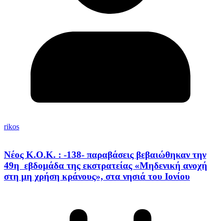
rikos
Νέος Κ.Ο.Κ. : -138- παραβάσεις βεβαιώθηκαν την
49η εβδομάδα της εκστρατείας «Μηδενική ανοχή
στη μη χρήση κράνους», στα νησιά του Ιονίου