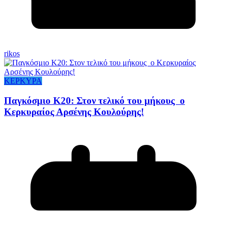
rikos
ΚΕΡΚΥΡΑ
Παγκόσμιο Κ20: Στον τελικό του μήκους ο
Κερκυραίος Αρσένης Κουλούρης!