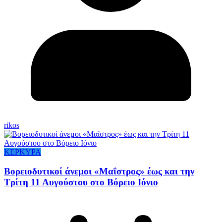
rikos
ΚΕΡΚΥΡΑ
Βορειοδυτικοί άνεμοι «Μαΐστρος» έως και την
Τρίτη 11 Αυγούστου στο Βόρειο Ιόνιο