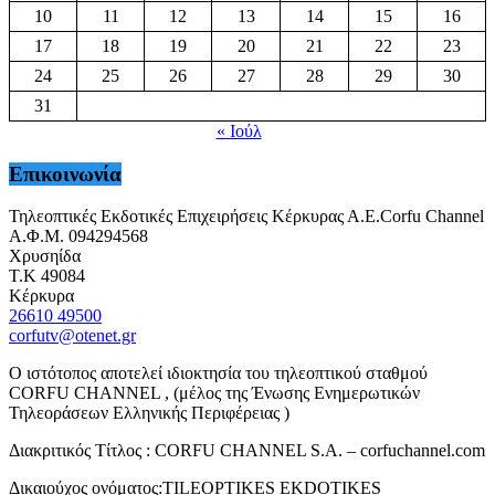
10
11
12
13
14
15
16
17
18
19
20
21
22
23
24
25
26
27
28
29
30
31
« Ιούλ
Επικοινωνία
Τηλεοπτικές Εκδοτικές Επιχειρήσεις Κέρκυρας Α.Ε.Corfu Channel
Α.Φ.Μ. 094294568
Χρυσηίδα
Τ.Κ 49084
Κέρκυρα
26610 49500
corfutv@otenet.gr
Ο ιστότοπος αποτελεί ιδιοκτησία του τηλεοπτικού σταθμού
CORFU CHANNEL , (μέλος της Ένωσης Ενημερωτικών
Τηλεοράσεων Ελληνικής Περιφέρειας )
Διακριτικός Τίτλος : CORFU CHANNEL S.A. – corfuchannel.com
Δικαιούχος ονόματος:TILEOPTIKES EKDOTIKES