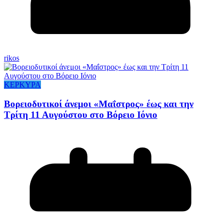
rikos
ΚΕΡΚΥΡΑ
Βορειοδυτικοί άνεμοι «Μαΐστρος» έως και την
Τρίτη 11 Αυγούστου στο Βόρειο Ιόνιο