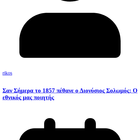
rikos
Σαν Σήμερα το 1857 πέθανε ο Διονύσιος Σολωμός: Ο
εθνικός μας ποιητής