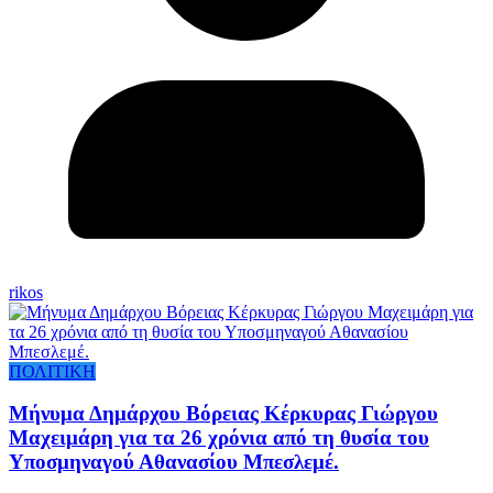
rikos
ΠΟΛΙΤΙΚΗ
Μήνυμα Δημάρχου Βόρειας Κέρκυρας Γιώργου
Μαχειμάρη για τα 26 χρόνια από τη θυσία του
Υποσμηναγού Αθανασίου Μπεσλεμέ.