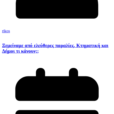
rikos
Ξεμείναμε από ελεύθερες παραλίες. Κτηματική και
Δήμοι τι κάνουν;;