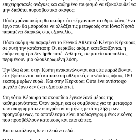
επιχειρησιακές ανάγκες και αυξημένο τουρισμό να εξακολουθεί να
μην διαθέτει πυροσβεστικό σκάφος;
Πόσα χρόνια ακόμη θα ακούμε ότι «έρχονται» τα υδροπλάνα; Ένα
έργο που θα μπορούσε να αλλάξει τις μεταφορές στα Ιόνια Νησιά
παραμένει διαρκώς στις εξαγγελίες.
Πόσο ακόμη θα παραμένει το Εθνικό Αθλητικό Κέντρο Κέρκυρας
σε αυτή την κατάσταση; Οι κερκίδες ακόμη κατεδαφίζονται, η
επόμενη ημέρα δεν ήρθε ποτέ. Αθλητές, σωματεία και πολίτες
περιμένουν μια ολοκληρωμένη λύση.
Την ίδια ώρα, στην Κρήτη ανακοινώνονται και είτε παραδίδονται
είτε βρίσκονται υπό κατασκευή αθλητικές επενδύσεις ύψους 180
εκατομμυρίων ευρώ. Και στην Κέρκυρα; Ούτε ένα αντίστοιχο
μεγάλο έργο δεν έχει εξασφαλιστεί.
Στη νότια Κέρκυρα τα σκουπίδια έγιναν ξανά μέρος της
καθημερινότητας. Όταν ακόμη και οι συμβάσεις για τη μεταφορά
των απορριμμάτων υπογράφονται μήνες μετά τη λήξη των
προηγούμενων, το αποτέλεσμα είναι προδιαγεγραμμένο: εικόνες
που προσβάλλουν κατοίκους και επισκέπτες.
Και ο κατάλογος δεν τελειώνει εδώ.