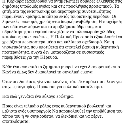
Η Κέρκυρα εξακολουθεί να αντιμετωπίζει σοβαρές ελλείψεις στις
δημόσιες υποδομές υγείας και στις προσλήψεις προσωπικού. Τα
ζητήματα της ακτοπλοϊκής και αεροπορικής συνδεσιμότητας
παραμένουν κρίσιμα, ιδιαίτερα εκτός τουριστικής περιόδου. Οι
λιμενικές υποδομές χρειάζονται διαρκή αναβάθμιση. Η διαχείριση
των υδάτινων πόρων και τα προβλήματα ύδρευσης και
υδροδότησης του νησιού συνεχίζουν να ταλαιπωρούν χιλιάδες
κατοίκους και επισκέπτες. Η Πολιτική Προστασία εξακολουθεί να
χρειάζεται περισσότερα μέσα και καλύτερο σχεδιασμό. Και η
νησιωτικότητα, που υποτίθεται ότι αποτελεί βασική κυβερνητική
προτεραιότητα, συχνά δεν μεταφράζεται σε ουσιαστικές
παρεμβάσεις για την Κέρκυρα.
Κάθε ένα από αυτά τα ζητήματα μπορεί να έχει διαφορετική αιτία.
Κανένα όμως δεν δικαιολογεί τη συνολική εικόνα.
Όταν οι εξαιρέσεις γίνονται κανόνας, τότε δεν πρόκειται πλέον για
ατυχείς συγκυρίες. Πρόκειται για πολιτικό αποτέλεσμα.
Και εδώ γεννάται ένα εύλογο ερώτημα.
Ποιος είναι τελικά ο ρόλος ενός κυβερνητικού βουλευτή και
μάλιστα ενός υφυπουργού; Να παρακολουθεί την υποβάθμιση του
τόπου του ή να συγκρούεται, να διεκδικεί και να φέρνει
αποτελέσματα;