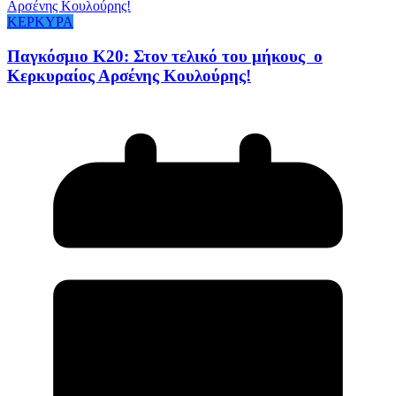
ΚΕΡΚΥΡΑ
Παγκόσμιο Κ20: Στον τελικό του μήκους ο
Κερκυραίος Αρσένης Κουλούρης!