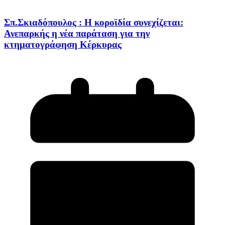
Σπ.Σκιαδόπουλος : Η κοροϊδία συνεχίζεται:
Ανεπαρκής η νέα παράταση για την
κτηματογράφηση Κέρκυρας