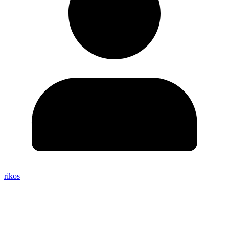
rikos