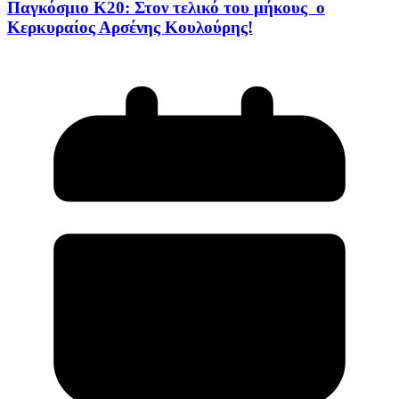
Παγκόσμιο Κ20: Στον τελικό του μήκους ο
Κερκυραίος Αρσένης Κουλούρης!