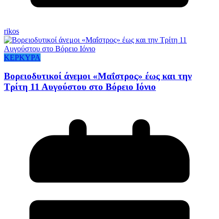
rikos
ΚΕΡΚΥΡΑ
Βορειοδυτικοί άνεμοι «Μαΐστρος» έως και την
Τρίτη 11 Αυγούστου στο Βόρειο Ιόνιο