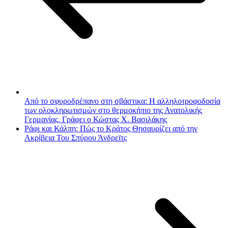
Από το σφυροδρέπανο στη σβάστικα: Η αλληλοτροφοδοσία
των ολοκληρωτισμών στο θερμοκήπιο της Ανατολικής
Γερμανίας. Γράφει ο Κώστας Χ. Βασιλάκης
Ράφι και Κάλπη: Πώς το Κράτος Θησαυρίζει από την
Ακρίβεια Του Σπύρου Άνδρεϊτς