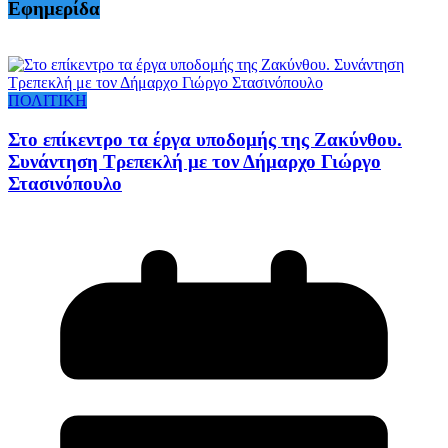
Εφημερίδα
ΠΟΛΙΤΙΚΗ
Στο επίκεντρο τα έργα υποδομής της Ζακύνθου.
Συνάντηση Τρεπεκλή με τον Δήμαρχο Γιώργο
Στασινόπουλο