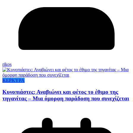
rikos
ΚΕΡΚΥΡΑ
Κυνοπιάστες: Αναβιώνει και φέτος το έθιμο της
τηγανίτας – Μια όμορφη παράδοση που συνεχίζεται