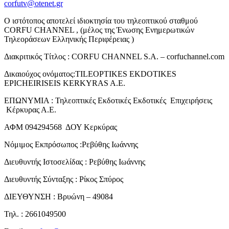
corfutv@otenet.gr
Ο ιστότοπος αποτελεί ιδιοκτησία του τηλεοπτικού σταθμού
CORFU CHANNEL , (μέλος της Ένωσης Ενημερωτικών
Τηλεοράσεων Ελληνικής Περιφέρειας )
Διακριτικός Τίτλος : CORFU CHANNEL S.A. – corfuchannel.com
Δικαιούχος ονόματος:TILEOPTIKES EKDOTIKES
EPICHEIRISEIS KERKYRAS A.E.
ΕΠΩΝΥΜΙΑ : Τηλεοπτικές Εκδοτικές Εκδοτικές Επιχειρήσεις
Κέρκυρας Α.Ε.
ΑΦΜ 094294568 ΔΟΥ Κερκύρας
Νόμιμος Εκπρόσωπος :Ρεβύθης Ιωάννης
Διευθυντής Ιστοσελίδας : Ρεβύθης Ιωάννης
Διευθυντής Σύνταξης : Ρίκος Σπύρος
ΔΙΕΥΘΥΝΣΗ : Βρυώνη – 49084
Τηλ. : 2661049500