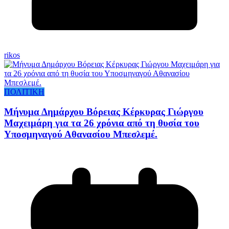
rikos
ΠΟΛΙΤΙΚΗ
Μήνυμα Δημάρχου Βόρειας Κέρκυρας Γιώργου
Μαχειμάρη για τα 26 χρόνια από τη θυσία του
Υποσμηναγού Αθανασίου Μπεσλεμέ.