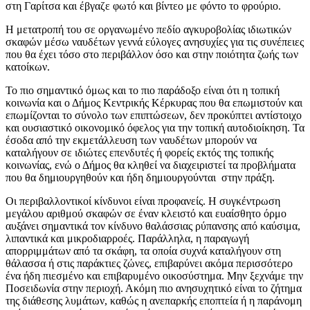
στη Γαρίτσα και έβγαζε φωτό και βίντεο με φόντο το φρούριο.
Η μετατροπή του σε οργανωμένο πεδίο αγκυροβολίας ιδιωτικών
σκαφών μέσω ναυδέτων γεννά εύλογες ανησυχίες για τις συνέπειες
που θα έχει τόσο στο περιβάλλον όσο και στην ποιότητα ζωής των
κατοίκων.
Το πιο σημαντικό όμως και το πιο παράδοξο είναι ότι η τοπική
κοινωνία και ο Δήμος Κεντρικής Κέρκυρας που θα επωμιστούν και
επωμίζονται το σύνολο των επιπτώσεων, δεν προκύπτει αντίστοιχο
και ουσιαστικό οικονομικό όφελος για την τοπική αυτοδιοίκηση. Τα
έσοδα από την εκμετάλλευση των ναυδέτων μπορούν να
καταλήγουν σε ιδιώτες επενδυτές ή φορείς εκτός της τοπικής
κοινωνίας, ενώ ο Δήμος θα κληθεί να διαχειριστεί τα προβλήματα
που θα δημιουργηθούν και ήδη δημιουργούνται στην πράξη.
Οι περιβαλλοντικοί κίνδυνοι είναι προφανείς. Η συγκέντρωση
μεγάλου αριθμού σκαφών σε έναν κλειστό και ευαίσθητο όρμο
αυξάνει σημαντικά τον κίνδυνο θαλάσσιας ρύπανσης από καύσιμα,
λιπαντικά και μικροδιαρροές. Παράλληλα, η παραγωγή
απορριμμάτων από τα σκάφη, τα οποία συχνά καταλήγουν στη
θάλασσα ή στις παράκτιες ζώνες, επιβαρύνει ακόμα περισσότερο
ένα ήδη πιεσμένο και επιβαρυμένο οικοσύστημα. Μην ξεχνάμε την
Ποσειδωνία στην περιοχή. Ακόμη πιο ανησυχητικό είναι το ζήτημα
της διάθεσης λυμάτων, καθώς η ανεπαρκής εποπτεία ή η παράνομη