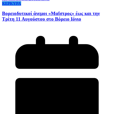
ΚΕΡΚΥΡΑ
Βορειοδυτικοί άνεμοι «Μαΐστρος» έως και την
Τρίτη 11 Αυγούστου στο Βόρειο Ιόνιο