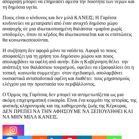
απόρριψη μπορεί να επηρεάσει άμεσα την ποιότητα των νερών και
τη δημόσια υγεία.
Ποιος είναι ο κίνδυνος και δεν μιλά ΚΑΝΕΙΣ; Η Γαρίτσα
κινδυνεύει να μετατραπεί από έναν ανοιχτό δημόσιο χώρο
αναψυχής σε μια ιδιωτικοποιημένη θαλάσσια «μαρίνα χωρίς
υποδομές», όπου το κέρδος θα ιδιωτικοποιείται και οι επιπτώσεις
θα κοινωνικοποιούνται.
Η συζήτηση δεν αφορά μόνο τα ναύδετα. Αφορά το ποιος
αποφασίζει για τη χρήση του δημόσιου χώρου και ποιος
απολαμβάνει τα οφέλη από αυτήν. Εάν η Κυβέρνηση θέλει την
ανάπτυξη του θαλάσσιου τουρισμού, οφείλει να εξασφαλίσει ότι η
τοπική κοινωνία συμμετέχει στον σχεδιασμό, απολαμβάνει
ουσιαστικά ανταποδοτικά οφέλη και διαθέτει τους μηχανισμούς
ελέγχου για την προστασία του περιβάλλοντος.
Ο Όρμος της Γαρίτσας δεν μπορεί να αντιμετωπίζεται ως μια
ακόμη επιχειρηματική ευκαιρία. Είναι ένα κομμάτι της ιστορίας, της
φυσικής κληρονομιάς και της καθημερινής ζωής της Κέρκυρας.
ΔΕΝ ΠΡΕΠΕΙ ΝΑ ΤΗΝ ΑΦΗΣΟΥΜΕ ΝΑ ΞΕΠΟΥΛΗΘΕΙ ΚΑΙ
ΝΑ ΜΗΝ ΜΙΛΑ ΚΑΝΕΙΣ.