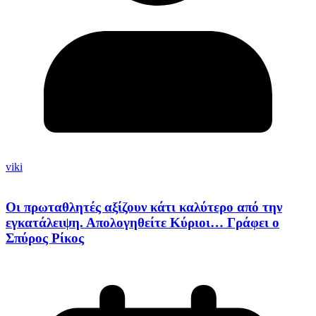
viki
Οι πρωταθλητές αξίζουν κάτι καλύτερο από την
εγκατάλειψη. Απολογηθείτε Κύριοι… Γράφει ο
Σπύρος Ρίκος