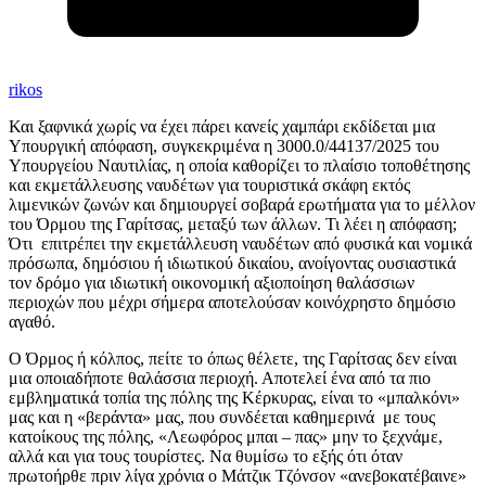
rikos
Και ξαφνικά χωρίς να έχει πάρει κανείς χαμπάρι εκδίδεται μια
Υπουργική απόφαση, συγκεκριμένα η 3000.0/44137/2025 του
Υπουργείου Ναυτιλίας, η οποία καθορίζει το πλαίσιο τοποθέτησης
και εκμετάλλευσης ναυδέτων για τουριστικά σκάφη εκτός
λιμενικών ζωνών και δημιουργεί σοβαρά ερωτήματα για το μέλλον
του Όρμου της Γαρίτσας, μεταξύ των άλλων. Τι λέει η απόφαση;
Ότι επιτρέπει την εκμετάλλευση ναυδέτων από φυσικά και νομικά
πρόσωπα, δημόσιου ή ιδιωτικού δικαίου, ανοίγοντας ουσιαστικά
τον δρόμο για ιδιωτική οικονομική αξιοποίηση θαλάσσιων
περιοχών που μέχρι σήμερα αποτελούσαν κοινόχρηστο δημόσιο
αγαθό.
Ο Όρμος ή κόλπος, πείτε το όπως θέλετε, της Γαρίτσας δεν είναι
μια οποιαδήποτε θαλάσσια περιοχή. Αποτελεί ένα από τα πιο
εμβληματικά τοπία της πόλης της Κέρκυρας, είναι το «μπαλκόνι»
μας και η «βεράντα» μας, που συνδέεται καθημερινά με τους
κατοίκους της πόλης, «Λεωφόρος μπαι – πας» μην το ξεχνάμε,
αλλά και για τους τουρίστες. Να θυμίσω το εξής ότι όταν
πρωτοήρθε πριν λίγα χρόνια ο Μάτζικ Τζόνσον «ανεβοκατέβαινε»