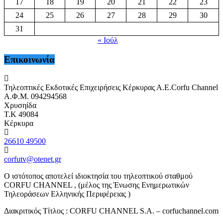
17
18
19
20
21
22
23
24
25
26
27
28
29
30
31
« Ιούλ
Επικοινωνία
Τηλεοπτικές Εκδοτικές Επιχειρήσεις Κέρκυρας Α.Ε.Corfu Channel
Α.Φ.Μ. 094294568
Χρυσηίδα
Τ.Κ 49084
Κέρκυρα
26610 49500
corfutv@otenet.gr
Ο ιστότοπος αποτελεί ιδιοκτησία του τηλεοπτικού σταθμού
CORFU CHANNEL , (μέλος της Ένωσης Ενημερωτικών
Τηλεοράσεων Ελληνικής Περιφέρειας )
Διακριτικός Τίτλος : CORFU CHANNEL S.A. – corfuchannel.com