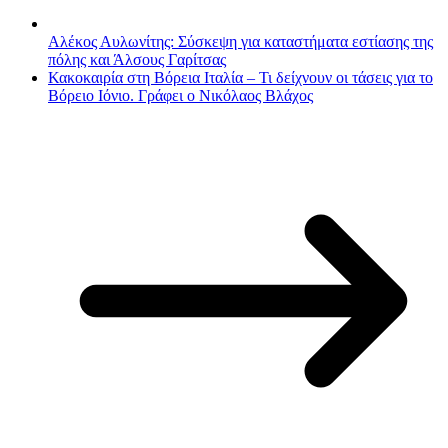
Αλέκος Αυλωνίτης: Σύσκεψη για καταστήματα εστίασης της
πόλης και Άλσους Γαρίτσας
Κακοκαιρία στη Βόρεια Ιταλία – Τι δείχνουν οι τάσεις για το
Βόρειο Ιόνιο. Γράφει ο Νικόλαος Βλάχος