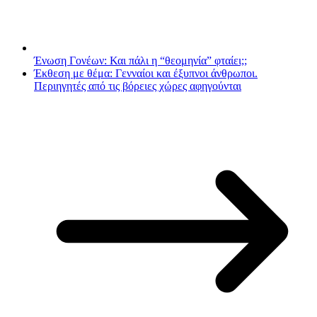
Ένωση Γονέων: Και πάλι η “θεομηνία” φταίει;;
Έκθεση με θέμα: Γενναίοι και έξυπνοι άνθρωποι.
Περιηγητές από τις βόρειες χώρες αφηγούνται