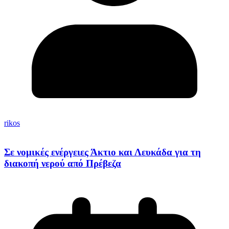
rikos
Σε νομικές ενέργειες Άκτιο και Λευκάδα για τη
διακοπή νερού από Πρέβεζα