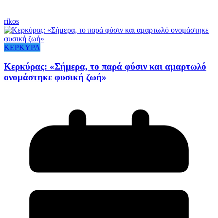
rikos
ΚΕΡΚΥΡΑ
Κερκύρας: «Σήμερα, το παρά φύσιν και αμαρτωλό
ονομάστηκε φυσική ζωή»