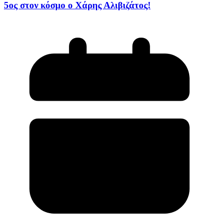
5ος στον κόσμο ο Χάρης Αλιβιζάτος!