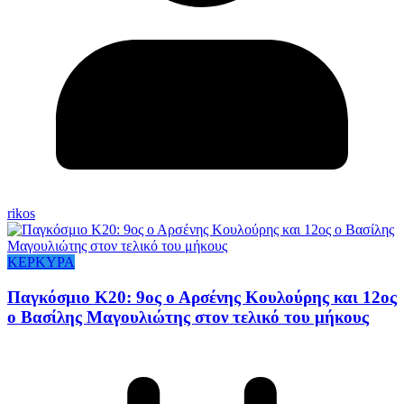
rikos
ΚΕΡΚΥΡΑ
Παγκόσμιο Κ20: 9ος ο Αρσένης Κουλούρης και 12ος
ο Βασίλης Μαγουλιώτης στον τελικό του μήκους