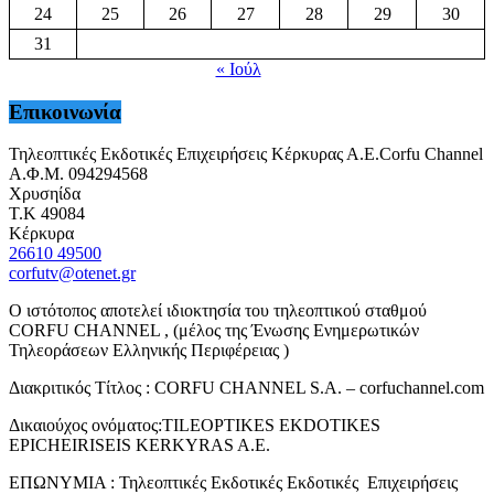
24
25
26
27
28
29
30
31
« Ιούλ
Επικοινωνία
Τηλεοπτικές Εκδοτικές Επιχειρήσεις Κέρκυρας Α.Ε.Corfu Channel
Α.Φ.Μ. 094294568
Χρυσηίδα
Τ.Κ 49084
Κέρκυρα
26610 49500
corfutv@otenet.gr
Ο ιστότοπος αποτελεί ιδιοκτησία του τηλεοπτικού σταθμού
CORFU CHANNEL , (μέλος της Ένωσης Ενημερωτικών
Τηλεοράσεων Ελληνικής Περιφέρειας )
Διακριτικός Τίτλος : CORFU CHANNEL S.A. – corfuchannel.com
Δικαιούχος ονόματος:TILEOPTIKES EKDOTIKES
EPICHEIRISEIS KERKYRAS A.E.
ΕΠΩΝΥΜΙΑ : Τηλεοπτικές Εκδοτικές Εκδοτικές Επιχειρήσεις