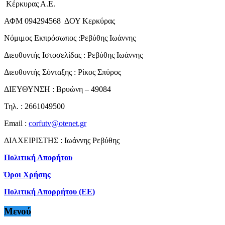
Κέρκυρας Α.Ε.
ΑΦΜ 094294568 ΔΟΥ Κερκύρας
Νόμιμος Εκπρόσωπος :Ρεβύθης Ιωάννης
Διευθυντής Ιστοσελίδας : Ρεβύθης Ιωάννης
Διευθυντής Σύνταξης : Ρίκος Σπύρος
ΔΙΕΥΘΥΝΣΗ : Βρυώνη – 49084
Τηλ. : 2661049500
Email :
corfutv@otenet.gr
ΔΙΑΧΕΙΡΙΣΤΗΣ : Ιωάννης Ρεβύθης
Πολιτική Απορήτου
Όροι Χρήσης
Πολιτική Απορρήτου (ΕΕ)
Μενού