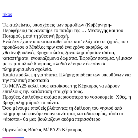
rikos
Τις ατελείωτες υποσχέσεις των αρμοδίων (Κυβέρνηση-
Περιφέρεια) τις ξαναπήρε το ποτάμι της … Μεσογγής και του
Ποταμού, μετά τη χθεσινή βροχή.
Ενώ δεν έχουν αποκατασταθεί ούτε κατ’ ελάχιστο οι ζημιές που
προκάλεσε ο Μπάλος πριν από ένα χρόνο ακριβώς, οι
χθεσινοβραδινές βροχοπτώσεις ξαναπλημμύρισαν σπίτια,
καταστήματα, ενοικιαζόμενα δωμάτια. Έφραξαν ποτάμια, γέμισαν
με φερτά υλικά δρόμους, κλαδιά δέντρων έπεσαν σε
πλημμυρισμένα σχολεία.
Καμία πρόβλεψη για τίποτα. Πλήρης απάθεια των υπευθύνων για
την πολιτική προστασία
Το ΜέΡΑ25 καλεί τους κατοίκους της Κέρκυρας να πάρουν
επιτέλους την κατάσταση στα χέρια τους.
Προχθές, διαλύθηκε ακόμα περισσότερο το νοσοκομείο. Χθες, η
βροχή πλημμύρισε τα πάντα.
Όσο μένουμε απαθείς βλέποντας τη διάλυση του νησιού από
πλημμυρικά φαινόμενα ανικανότητας και αδιαφορίας, τόσο οι
«άριστοι» θα μας βουλιάζουν ακόμα περισσότερο.
Οργανώσεις Βάσεις ΜέΡΑ25 Κέρκυρας