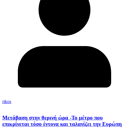
rikos
Μετάβαση στην θερινή ώρα -Το μέτρο που
επικρίνεται τόσο έντονα και ταλανίζει την Ευρώπη