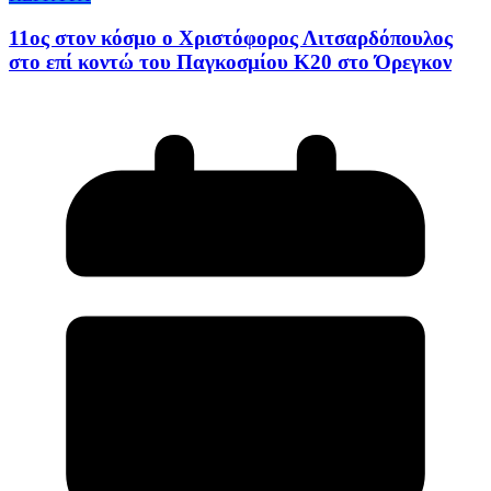
11ος στον κόσμο ο Χριστόφορος Λιτσαρδόπουλος
στο επί κοντώ του Παγκοσμίου Κ20 στο Όρεγκον