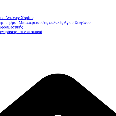
ι ο Αντώνης Χαρίτος
εμπρησμό -Μεταφέρεται στις φυλακές Αγίου Στεφάνου
Πυροσβεστικής
χειρήσεις και νοικοκυριά