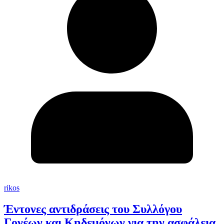
rikos
Έντονες αντιδράσεις του Συλλόγου
Γονέων και Κηδεμόνων για την ασφάλεια