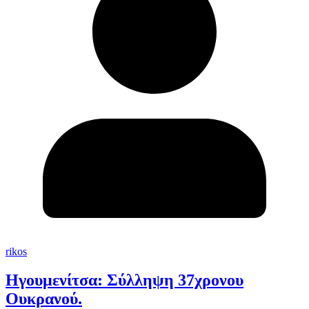
rikos
Ηγουμενίτσα: Σύλληψη 37χρονου
Ουκρανού.