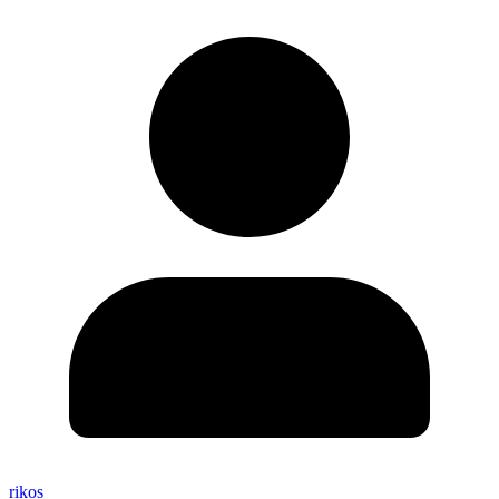
rikos