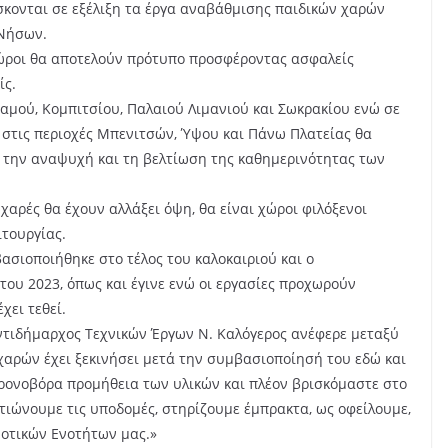
ίσκονται σε εξέλιξη τα έργα αναβάθμισης παιδικών χαρών
 Νήσων.
χώροι θα αποτελούν πρότυπο προσφέροντας ασφαλείς
ίς.
οταμού, Κομπιτσίου, Παλαιού Λιμανιού και Σωκρακίου ενώ σε
 στις περιοχές Μπενιτσών, Ύψου και Πάνω Πλατείας θα
 την αναψυχή και τη βελτίωση της καθημερινότητας των
χαρές θα έχουν αλλάξει όψη, θα είναι χώροι φιλόξενοι
ιτουργίας.
ασιοποιήθηκε στο τέλος του καλοκαιριού και ο
του 2023, όπως και έγινε ενώ οι εργασίες προχωρούν
χει τεθεί.
ντιδήμαρχος Τεχνικών Έργων Ν. Καλόγερος ανέφερε μεταξύ
χαρών έχει ξεκινήσει μετά την συμβασιοποίησή του εδώ και
ρονοβόρα προμήθεια των υλικών και πλέον βρισκόμαστε στο
τιώνουμε τις υποδομές, στηρίζουμε έμπρακτα, ως οφείλουμε,
ημοτικών Ενοτήτων μας.»