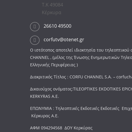
Τ.Κ 49084
Κέρκυρα
26610 49500
corfutv@otenet.gr
Ο ιστότοπος αποτελεί ιδιοκτησία του τηλεοπτικο
CHANNEL , (μέλος της Ένωσης Ενημερωτικών Τηλε
Ελληνικής Περιφέρειας )
Διακριτικός Τίτλος : CORFU CHANNEL S.A. – corfuc
Δικαιούχος ονόματος:TILEOPTIKES EKDOTIKES EPICH
KERKYRAS A.E.
ΕΠΩΝΥΜΙΑ : Τηλεοπτικές Εκδοτικές Εκδοτικές Επιχ
Κέρκυρας Α.Ε.
ΑΦΜ 094294568 ΔΟΥ Κερκύρας