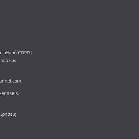
ύ σταθμού CORFU
οράσεων
hannel.com
EIRISEIS
ειρήσεις