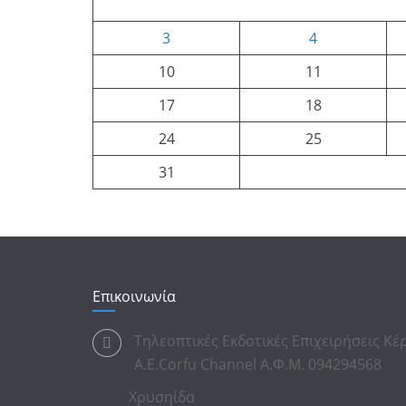
3
4
10
11
17
18
24
25
31
Επικοινωνία
Τηλεοπτικές Εκδοτικές Επιχειρήσεις Κ
Α.Ε.Corfu Channel Α.Φ.Μ. 094294568
Χρυσηίδα