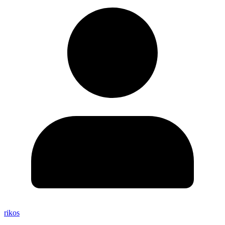
rikos