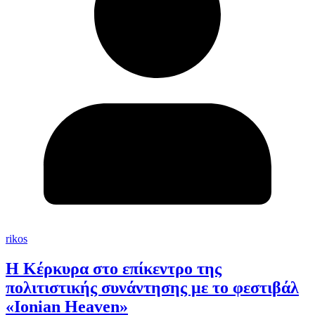
rikos
Η Κέρκυρα στο επίκεντρο της
πολιτιστικής συνάντησης με το φεστιβάλ
«Ionian Heaven»