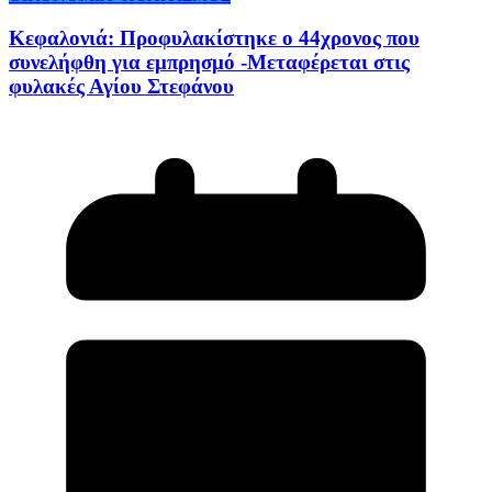
Κεφαλονιά: Προφυλακίστηκε ο 44χρονος που
συνελήφθη για εμπρησμό -Μεταφέρεται στις
φυλακές Αγίου Στεφάνου