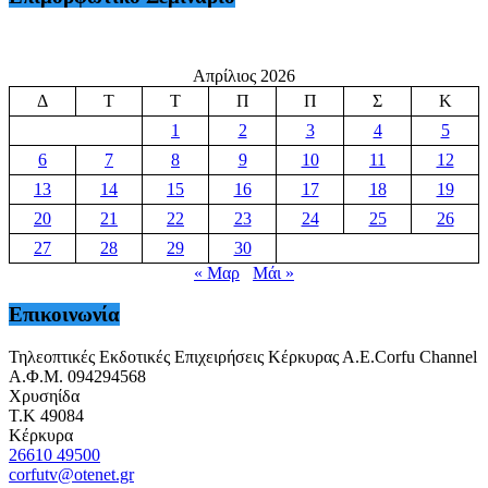
Απρίλιος 2026
Δ
Τ
Τ
Π
Π
Σ
Κ
1
2
3
4
5
6
7
8
9
10
11
12
13
14
15
16
17
18
19
20
21
22
23
24
25
26
27
28
29
30
« Μαρ
Μάι »
Επικοινωνία
Τηλεοπτικές Εκδοτικές Επιχειρήσεις Κέρκυρας Α.Ε.Corfu Channel
Α.Φ.Μ. 094294568
Χρυσηίδα
Τ.Κ 49084
Κέρκυρα
26610 49500
corfutv@otenet.gr