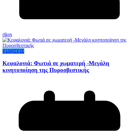
rikos
ΕΙΔΗΣΕΙΣ
Κεφαλονιά: Φωτιά σε χωματερή -Μεγάλη
κινητοποίηση της Πυροσβεστικής