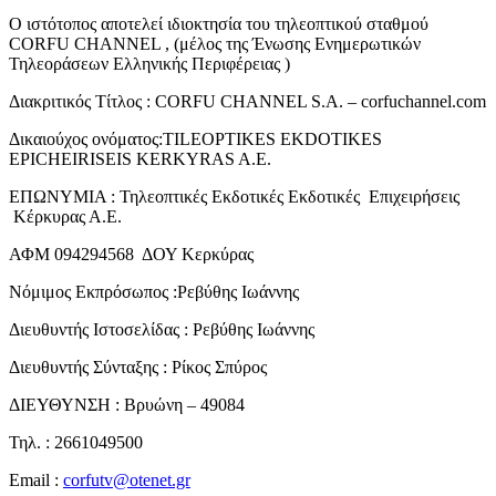
Ο ιστότοπος αποτελεί ιδιοκτησία του τηλεοπτικού σταθμού
CORFU CHANNEL , (μέλος της Ένωσης Ενημερωτικών
Τηλεοράσεων Ελληνικής Περιφέρειας )
Διακριτικός Τίτλος : CORFU CHANNEL S.A. – corfuchannel.com
Δικαιούχος ονόματος:TILEOPTIKES EKDOTIKES
EPICHEIRISEIS KERKYRAS A.E.
ΕΠΩΝΥΜΙΑ : Τηλεοπτικές Εκδοτικές Εκδοτικές Επιχειρήσεις
Κέρκυρας Α.Ε.
ΑΦΜ 094294568 ΔΟΥ Κερκύρας
Νόμιμος Εκπρόσωπος :Ρεβύθης Ιωάννης
Διευθυντής Ιστοσελίδας : Ρεβύθης Ιωάννης
Διευθυντής Σύνταξης : Ρίκος Σπύρος
ΔΙΕΥΘΥΝΣΗ : Βρυώνη – 49084
Τηλ. : 2661049500
Email :
corfutv@otenet.gr