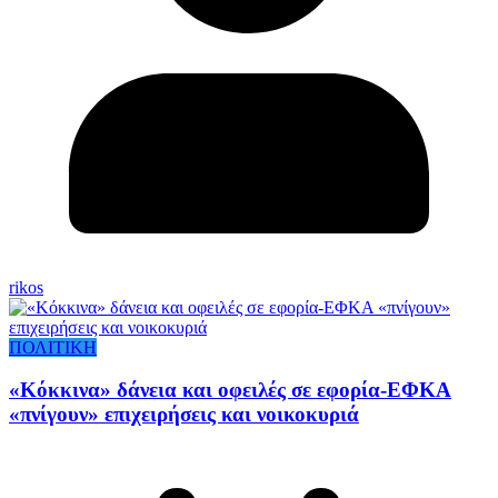
rikos
ΠΟΛΙΤΙΚΗ
«Κόκκινα» δάνεια και οφειλές σε εφορία-ΕΦΚΑ
«πνίγουν» επιχειρήσεις και νοικοκυριά