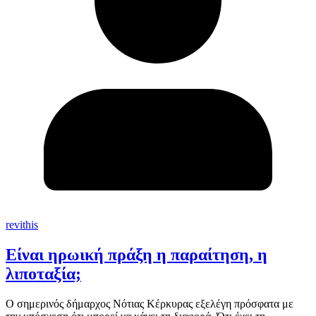
revithis
Είναι ηρωική πράξη η παραίτηση, η
λιποταξία;
Ο σημερινός δήμαρχος Νότιας Κέρκυρας εξελέγη πρόσφατα με