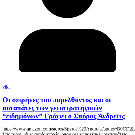
viki
Οι σειρήνες του παρελθόντος και οι
αυταπάτες των γεωστρατηγικών
“ειδημόνων” Γράφει ο Σπύρος Άνδρεϊτς
https://www.amazon.com/stores/Spyros%20Andreits/author/B0CD
Στις ταραγμένες αυτές εποχές, όπου οι γεωπολιτικές αναταράξεις