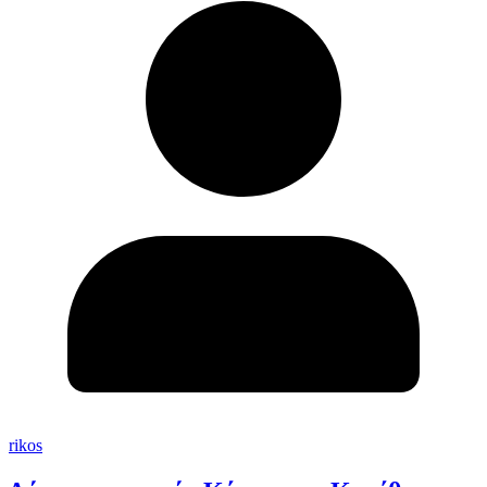
rikos