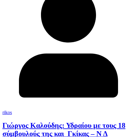
rikos
Γιώργος Καλούδης: Υδραίου με τους 18
σύμβουλούς της και Γκίκας – Ν Δ