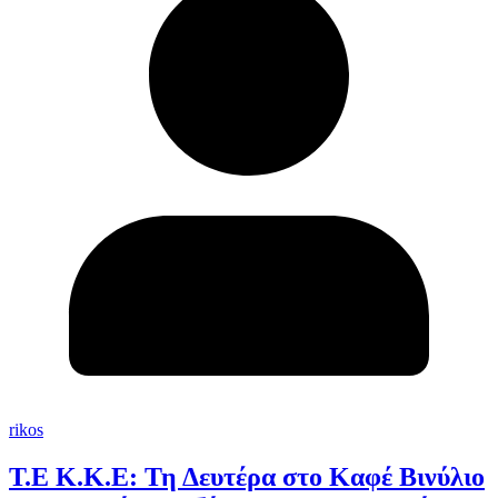
rikos
Τ.Ε Κ.Κ.Ε: Τη Δευτέρα στο Καφέ Βινύλιο