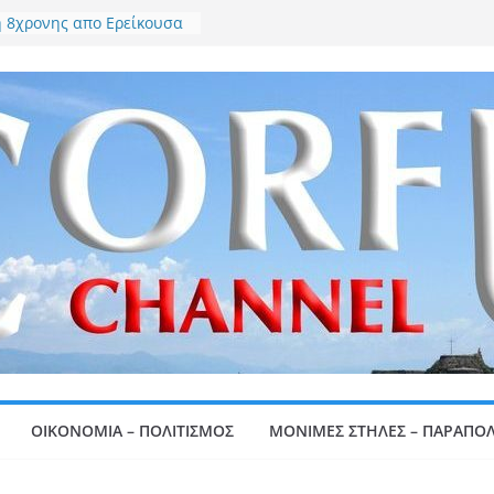
ή 8χρονης απο Ερείκουσα
ρα
 Μπιάγκης: Τίμησε την
προσφορά των
ράφων στην επετειακή
 του ΝΑΟΚ
λωνίτης: Τι συμβαίνει
ο Πάγο κ. Μπακέλα;
το 16ο Δημοτικό Σχολείο
στις Φυλακές – Από το
τος 2026-2027 η
α του
ειψη Ηλίου στις 12
υ – Ένα εντυπωσιακό
φαινόμενο ορατό από
έρος της Ευρώπης. Γράφει
ος Βλάχος
ΟΙΚΟΝΟΜΙΑ – ΠΟΛΙΤΙΣΜΟΣ
ΜΟΝΙΜΕΣ ΣΤΗΛΕΣ – ΠΑΡΑΠΟΛ