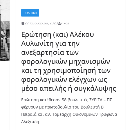
ΠΟΛΙΤΙΚΗ
27 Ιανουαρίου, 2023
rikos
Ερώτηση (και) Αλέκου
Αυλωνίτη για την
ΠΟΛΙΤΙΚΗ
ανεξαρτησία των
Δημήτρης Μπιάγκης:
φορολογικών μηχανισμών
Τίμησε την πολυετή
και τη χρησιμοποίησή των
προσφορά των
ονης απο
φορολογικών ελέγχων ως
δημοσιογράφων στην
Κέρκυρα
μέσο απειλής ή συγκάλυψης
επετειακή εκδήλωση
του ΝΑΟΚ
Ερώτηση κατέθεσαν 58 βουλευτές ΣΥΡΙΖΑ – ΠΣ
φέρνουν με πρωτοβουλία του Βουλευτή Β’
9 Αυγούστου, 2026
rikos
Πειραιά και αν. Τομεάρχη Οικονομικών Τρύφωνα
Αλεξιάδη