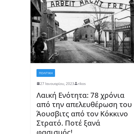
ΚΕΡΚΥΡΑ
ΠΟΛΙΤΙΚΗ
Διακομιδή 8χρ
Ερείκουσα σε 
27 Ιανουαρίου, 2023
rikos
Λαική Ενότητα: 78 χρόνια
9 Αυγούστου, 2026
rikos
από την απελευθέρωση του
Άουσβιτς από τον Κόκκινο
Στρατό. Ποτέ ξανά
φασισμός!