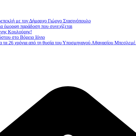
ρεπεκλή με τον Δήμαρχο Γιώργο Στασινόπουλο
Μια όμορφη παράδοση που συνεχίζεται
ένης Κουλούρης!
ύστου στο Βόρειο Ιόνιο
 τα 26 χρόνια από τη θυσία του Υποσμηναγού Αθανασίου Μπεσλεμέ