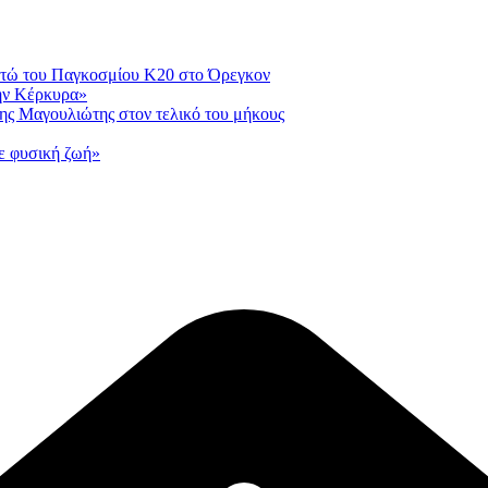
οντώ του Παγκοσμίου Κ20 στο Όρεγκον
ην Κέρκυρα»
ης Μαγουλιώτης στον τελικό του μήκους
ε φυσική ζωή»