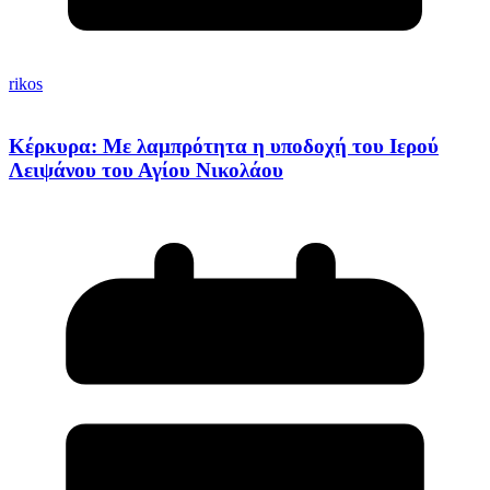
rikos
Κέρκυρα: Με λαμπρότητα η υποδοχή του Ιερού
Λειψάνου του Αγίου Νικολάου