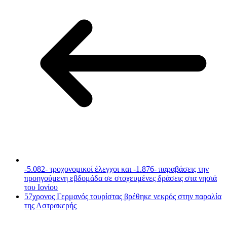
-5.082- τροχονομικοί έλεγχοι και -1.876- παραβάσεις την
προηγούμενη εβδομάδα σε στοχευμένες δράσεις στα νησιά
του Ιονίου
57χρονος Γερμανός τουρίστας βρέθηκε νεκρός στην παραλία
της Αστρακερής