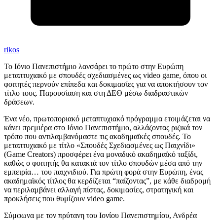
rikos
Το Ιόνιο Πανεπιστήμιο λανσάρει το πρώτο στην Ευρώπη
μεταπτυχιακό με σπουδές σχεδιασμένες ως video game, όπου οι
φοιτητές περνούν επίπεδα και δοκιμασίες για να αποκτήσουν τον
τίτλο τους. Παρουσίαση και στη ΔΕΘ μέσω διαδραστικών
δράσεων.
Ένα νέο, πρωτοποριακό μεταπτυχιακό πρόγραμμα ετοιμάζεται να
κάνει πρεμιέρα στο Ιόνιο Πανεπιστήμιο, αλλάζοντας ριζικά τον
τρόπο που αντιλαμβανόμαστε τις ακαδημαϊκές σπουδές. Το
μεταπτυχιακό με τίτλο «Σπουδές Σχεδιασμένες ως Παιχνίδι»
(Game Creators) προσφέρει ένα μοναδικό ακαδημαϊκό ταξίδι,
καθώς ο φοιτητής θα κατακτά τον τίτλο σπουδών μέσα από την
εμπειρία… του παιχνιδιού. Για πρώτη φορά στην Ευρώπη, ένας
ακαδημαϊκός τίτλος θα κερδίζεται “παίζοντας”, με κάθε διαδρομή
να περιλαμβάνει αλλαγή πίστας, δοκιμασίες, στρατηγική και
προκλήσεις που θυμίζουν video game.
Σύμφωνα με τον πρύτανη του Ιονίου Πανεπιστημίου, Ανδρέα