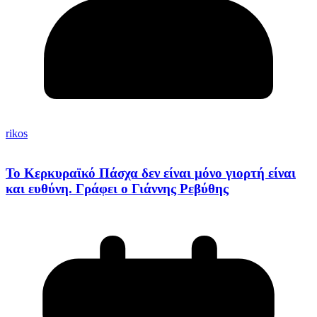
rikos
Το Κερκυραϊκό Πάσχα δεν είναι μόνο γιορτή είναι
και ευθύνη. Γράφει ο Γιάννης Ρεβύθης