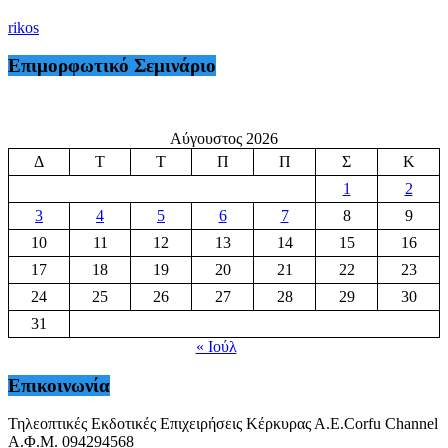
rikos
Επιμορφωτικό Σεμινάριο
Αύγουστος 2026
Δ
Τ
Τ
Π
Π
Σ
Κ
1
2
3
4
5
6
7
8
9
10
11
12
13
14
15
16
17
18
19
20
21
22
23
24
25
26
27
28
29
30
31
« Ιούλ
Επικοινωνία
Τηλεοπτικές Εκδοτικές Επιχειρήσεις Κέρκυρας Α.Ε.Corfu Channel
Α.Φ.Μ. 094294568