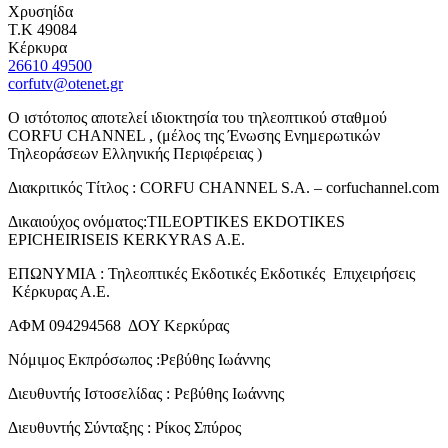
Χρυσηίδα
Τ.Κ 49084
Κέρκυρα
26610 49500
corfutv@otenet.gr
Ο ιστότοπος αποτελεί ιδιοκτησία του τηλεοπτικού σταθμού
CORFU CHANNEL , (μέλος της Ένωσης Ενημερωτικών
Τηλεοράσεων Ελληνικής Περιφέρειας )
Διακριτικός Τίτλος : CORFU CHANNEL S.A. – corfuchannel.com
Δικαιούχος ονόματος:TILEOPTIKES EKDOTIKES
EPICHEIRISEIS KERKYRAS A.E.
ΕΠΩΝΥΜΙΑ : Τηλεοπτικές Εκδοτικές Εκδοτικές Επιχειρήσεις
Κέρκυρας Α.Ε.
ΑΦΜ 094294568 ΔΟΥ Κερκύρας
Νόμιμος Εκπρόσωπος :Ρεβύθης Ιωάννης
Διευθυντής Ιστοσελίδας : Ρεβύθης Ιωάννης
Διευθυντής Σύνταξης : Ρίκος Σπύρος