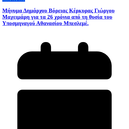
Μήνυμα Δημάρχου Βόρειας Κέρκυρας Γιώργου
Μαχειμάρη για τα 26 χρόνια από τη θυσία του
Υποσμηναγού Αθανασίου Μπεσλεμέ.