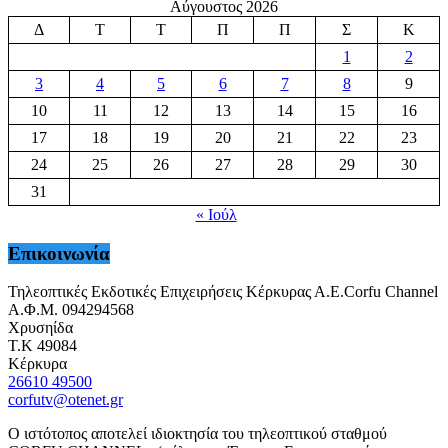
Αύγουστος 2026
Δ
Τ
Τ
Π
Π
Σ
Κ
1
2
3
4
5
6
7
8
9
10
11
12
13
14
15
16
17
18
19
20
21
22
23
24
25
26
27
28
29
30
31
« Ιούλ
Επικοινωνία
Τηλεοπτικές Εκδοτικές Επιχειρήσεις Κέρκυρας Α.Ε.Corfu Channel
Α.Φ.Μ. 094294568
Χρυσηίδα
Τ.Κ 49084
Κέρκυρα
26610 49500
corfutv@otenet.gr
Ο ιστότοπος αποτελεί ιδιοκτησία του τηλεοπτικού σταθμού