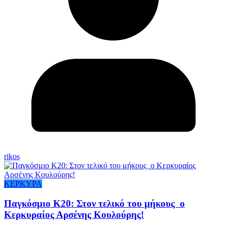
rikos
ΚΕΡΚΥΡΑ
Παγκόσμιο Κ20: Στον τελικό του μήκους ο
Κερκυραίος Αρσένης Κουλούρης!