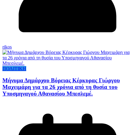
rikos
ΠΟΛΙΤΙΚΗ
Μήνυμα Δημάρχου Βόρειας Κέρκυρας Γιώργου
Μαχειμάρη για τα 26 χρόνια από τη θυσία του
Υποσμηναγού Αθανασίου Μπεσλεμέ.