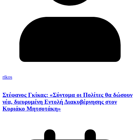
rikos
Στέφανος Γκίκας: «Σύντομα οι Πολίτες θα δώσουν
νέα, διευρυμένη Εντολή Διακυβέρνησης στον
Κυριάκο Μητσοτάκη»