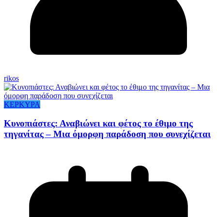
rikos
ΚΕΡΚΥΡΑ
Κυνοπιάστες: Αναβιώνει και φέτος το έθιμο της
τηγανίτας – Μια όμορφη παράδοση που συνεχίζεται