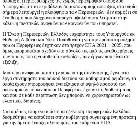
οποίας οι Περιφερειάρχες της χώρας περιέγραψαν στους δύο
Υπουργούς ότι το περιβάλλον δημοσιονομικής ασφυξίας στο οποίο
σήμερα λειτουργεί η πλειοψηφία των Περιφερειών, δεν αρμόζει σε
ένα θεσμό που διαχρονικά παράγει υψηλά αποτελέσματα στην
κάλυψη πιεστικών αναγκών των κοινωνιών που υπηρετεί.
Η Ένωση Περιφερειών Ελλάδας ευχαρίστησε τους Υπουργούς κκ
Θοδωρή Λιβάνιο και Νίκο Παπαθανάση για την πρόσφατη αύξηση
που οι Περιφέρειες δέχτηκαν στο τρέχον ΕΠΑ 2021 – 2025, που
όμως απορροφάται σχεδόν στο σύνολό της από τις αναθεωρήσεις
των τιμών, που η νομοθεσία καθορίζει, των έργων που είναι σε
εξέλιξη.
Ιδιαίτερη αναφορά, κατά τη διάρκεια της συνάντησης, έγινε στα
έργα συντήρησης του οδικού δικτύου και καθαρισμού ρεμάτων, τα
οποία έχουν απορροφήσει ένα εξαιρετικά υψηλό ποσοστό των
οικονομικών πόρων που οι Περιφέρειες έχουν στη διάθεσή τους
και που σε κάθε περίπτωση δεν μπορούν να χαρακτηριστούν ως
ελαστικές δαπάνες.
Στο αμέσως επόμενο διάστημα η Ένωση Περιφερειών Ελλάδας
δεσμεύτηκε να καταθέσει στην κυβέρνηση συγκεκριμένη πρόταση
για την άμεση έναρξη υλοποίησης του επόμενου ΕΠΑ.