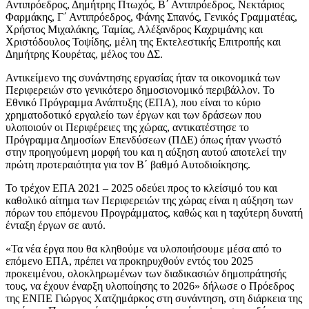
Αντιπρόεδρος, Δημήτρης Πτωχός, Β΄ Αντιπρόεδρος, Νεκτάριος
Φαρμάκης, Γ΄ Αντιπρόεδρος, Φάνης Σπανός, Γενικός Γραμματέας,
Χρήστος Μιχαλάκης, Ταμίας, Αλέξανδρος Καχριμάνης και
Χριστόδουλος Τοψίδης, μέλη της Εκτελεστικής Επιτροπής και
Δημήτρης Κουρέτας, μέλος του ΔΣ.
Αντικείμενο της συνάντησης εργασίας ήταν τα οικονομικά των
Περιφερειών στο γενικότερο δημοσιονομικό περιβάλλον. Το
Εθνικό Πρόγραμμα Ανάπτυξης (ΕΠΑ), που είναι το κύριο
χρηματοδοτικό εργαλείο των έργων και των δράσεων που
υλοποιούν οι Περιφέρειες της χώρας, αντικατέστησε το
Πρόγραμμα Δημοσίων Επενδύσεων (ΠΔΕ) όπως ήταν γνωστό
στην προηγούμενη μορφή του και η αύξηση αυτού αποτελεί την
πρώτη προτεραιότητα για τον Β΄ βαθμό Αυτοδιοίκησης.
Το τρέχον ΕΠΑ 2021 – 2025 οδεύει προς το κλείσιμό του και
καθολικό αίτημα των Περιφερειών της χώρας είναι η αύξηση των
πόρων του επόμενου Προγράμματος, καθώς και η ταχύτερη δυνατή
ένταξη έργων σε αυτό.
«Τα νέα έργα που θα κληθούμε να υλοποιήσουμε μέσα από το
επόμενο ΕΠΑ, πρέπει να προκηρυχθούν εντός του 2025
προκειμένου, ολοκληρωμένων των διαδικασιών δημοπράτησής
τους, να έχουν έναρξη υλοποίησης το 2026» δήλωσε ο Πρόεδρος
της ΕΝΠΕ Γιώργος Χατζημάρκος στη συνάντηση, στη διάρκεια της