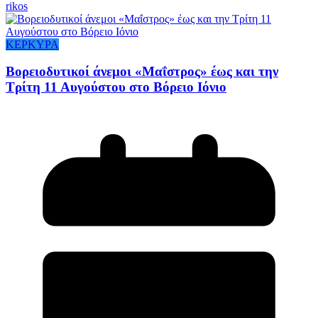
rikos
ΚΕΡΚΥΡΑ
Βορειοδυτικοί άνεμοι «Μαΐστρος» έως και την
Τρίτη 11 Αυγούστου στο Βόρειο Ιόνιο