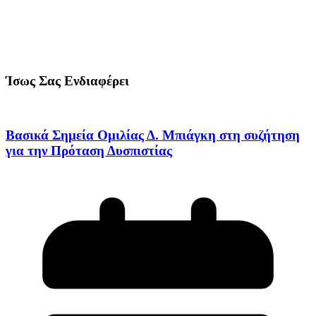
Ίσως Σας Ενδιαφέρει
Βασικά Σημεία Ομιλίας Δ. Μπιάγκη στη συζήτηση
για την Πρόταση Δυσπιστίας