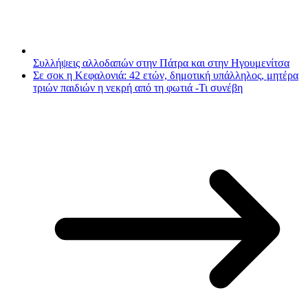
Συλλήψεις αλλοδαπών στην Πάτρα και στην Ηγουμενίτσα
Σε σοκ η Κεφαλονιά: 42 ετών, δημοτική υπάλληλος, μητέρα
τριών παιδιών η νεκρή από τη φωτιά -Τι συνέβη