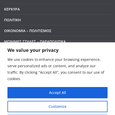
ΚΕΡΚΥΡΑ
ΠΟΛΙΤΙΚΗ
ΟΙΚΟΝΟΜΙΑ – ΠΟΛΙΤΙΣΜΟΣ
ΜΟΝΙΜΕΣ ΣΤΗΛΕΣ – ΠΑΡΑΠΟΛΙΤΙΚΑ
We value your privacy
Manage Cookie Consent
ΒΙΝΤΕΟ
We use cookies to enhance your browsing experience,
To provide the best experiences, we use technologies like cookies to store and/or
ΕΠΙΚΟΙΝΩΝΙΑ
serve personalized ads or content, and analyze our
access device information. Consenting to these technologies will allow us to process
data such as browsing behavior or unique IDs on this site. Not consenting or
traffic. By clicking "Accept All", you consent to our use of
LIVE
withdrawing consent, may adversely affect certain features and functions.
cookies.
Accept
Accept All
Deny
Πνευματικά Δικαιώματα © 2026
Corfu Channel
. Τα
Customize
πνευματικά δικαιώματα προστατεύονται.
View preferences