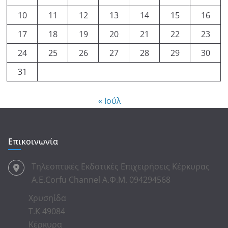
10
11
12
13
14
15
16
17
18
19
20
21
22
23
24
25
26
27
28
29
30
31
« Ιούλ
Επικοινωνία
Τηλεοπτικές Εκδοτικές Επιχειρήσεις Κέρκυρας
Α.Ε.Corfu Channel Α.Φ.Μ. 094294568
Χρυσηίδα
Τ.Κ 49084
Κέρκυρα