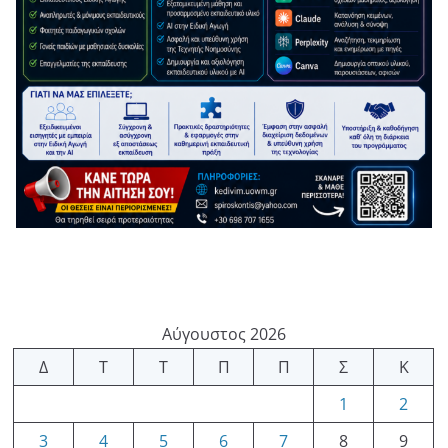
Αύγουστος 2026
Δ
Τ
Τ
Π
Π
Σ
Κ
1
2
3
4
5
6
7
8
9