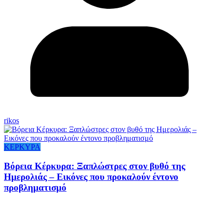
rikos
ΚΕΡΚΥΡΑ
Βόρεια Κέρκυρα: Ξαπλώστρες στον βυθό της
Ημερολιάς – Εικόνες που προκαλούν έντονο
προβληματισμό