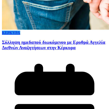
ΚΕΡΚΥΡΑ
Σύλληψη ημεδαπού διωκόμενου με Ερυθρά Αγγελία
Διεθνών Αναζητήσεων στην Κέρκυρα