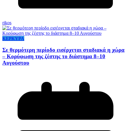
rikos
ΚΕΡΚΥΡΑ
Σε θερμότερη περίοδο εισέρχεται σταδιακά η χώρα
– Κορύφωση της ζέστης το διάστημα 8–10
Αυγούστου