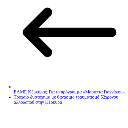
ΕΛΜΕ Κέρκυρας: Για το πρόγραμμα «Μαριέττα Γιαννάκου»
Τροχαίο δυστύχημα με θανάσιμο τραυματισμό 52χρονου
αλλοδαπού στην Κέρκυρα