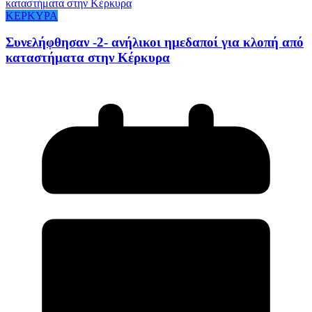
ΚΕΡΚΥΡΑ
Συνελήφθησαν -2- ανήλικοι ημεδαποί για κλοπή από
καταστήματα στην Κέρκυρα