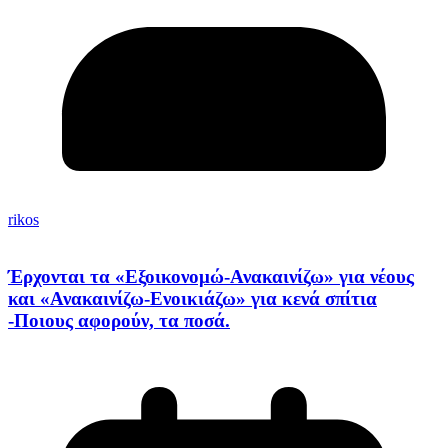
rikos
Έρχονται τα «Εξοικονομώ-Ανακαινίζω» για νέους
και «Ανακαινίζω-Ενοικιάζω» για κενά σπίτια
-Ποιους αφορούν, τα ποσά.