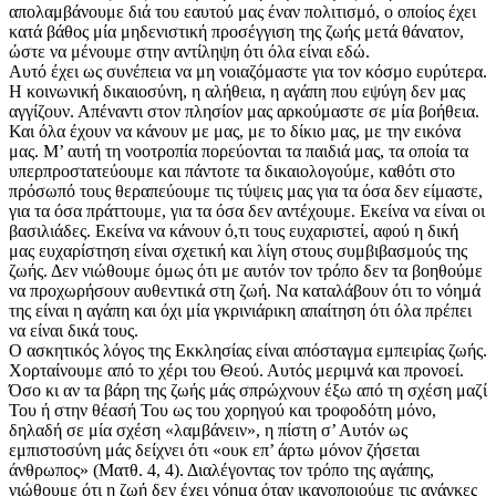
απολαμβάνουμε διά του εαυτού μας έναν πολιτισμό, ο οποίος έχει
κατά βάθος μία μηδενιστική προσέγγιση της ζωής μετά θάνατον,
ώστε να μένουμε στην αντίληψη ότι όλα είναι εδώ.
Αυτό έχει ως συνέπεια να μη νοιαζόμαστε για τον κόσμο ευρύτερα.
Η κοινωνική δικαιοσύνη, η αλήθεια, η αγάπη που εψύγη δεν μας
αγγίζουν. Απέναντι στον πλησίον μας αρκούμαστε σε μία βοήθεια.
Και όλα έχουν να κάνουν με μας, με το δίκιο μας, με την εικόνα
μας. Μ’ αυτή τη νοοτροπία πορεύονται τα παιδιά μας, τα οποία τα
υπερπροστατεύουμε και πάντοτε τα δικαιολογούμε, καθότι στο
πρόσωπό τους θεραπεύουμε τις τύψεις μας για τα όσα δεν είμαστε,
για τα όσα πράττουμε, για τα όσα δεν αντέχουμε. Εκείνα να είναι οι
βασιλιάδες. Εκείνα να κάνουν ό,τι τους ευχαριστεί, αφού η δική
μας ευχαρίστηση είναι σχετική και λίγη στους συμβιβασμούς της
ζωής. Δεν νιώθουμε όμως ότι με αυτόν τον τρόπο δεν τα βοηθούμε
να προχωρήσουν αυθεντικά στη ζωή. Να καταλάβουν ότι το νόημά
της είναι η αγάπη και όχι μία γκρινιάρικη απαίτηση ότι όλα πρέπει
να είναι δικά τους.
Ο ασκητικός λόγος της Εκκλησίας είναι απόσταγμα εμπειρίας ζωής.
Χορταίνουμε από το χέρι του Θεού. Αυτός μεριμνά και προνοεί.
Όσο κι αν τα βάρη της ζωής μάς σπρώχνουν έξω από τη σχέση μαζί
Του ή στην θέασή Του ως του χορηγού και τροφοδότη μόνο,
δηλαδή σε μία σχέση «λαμβάνειν», η πίστη σ’ Αυτόν ως
εμπιστοσύνη μάς δείχνει ότι «ουκ επ’ άρτω μόνον ζήσεται
άνθρωπος» (Ματθ. 4, 4). Διαλέγοντας τον τρόπο της αγάπης,
νιώθουμε ότι η ζωή δεν έχει νόημα όταν ικανοποιούμε τις ανάγκες