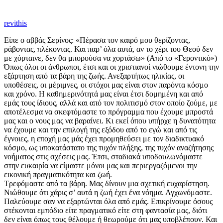
revithis
Είπε ο αββάς Σερίνος: «Πέρασα τον καιρό μου θερίζοντας,
ράβοντας, πλέκοντας. Και παρ’ όλα αυτά, αν το χέρι του Θεού δεν
με χόρταινε, δεν θα μπορούσα να χορτάσω» (Από το «Γεροντικό»)
Όπως όλοι οι άνθρωποι, έτσι και οι χριστιανοί νιώθουμε έντονη την
εξάρτηση από τα βάρη της ζωής. Ανεξαρτήτως ηλικίας, οι
υποθέσεις, οι μέριμνες, οι στόχοι μας είναι στον παρόντα κόσμο
και χρόνο. Η καθημερινότητά μας είναι έτσι δομημένη και από
εμάς τους ίδιους, αλλά και από τον πολιτισμό στον οποίο ζούμε, με
αποτέλεσμα να σκεφτόμαστε το πρόγραμμα που έχουμε μπροστά
μας και ο νους μας να βαραίνει. Κι εκεί όπου υπήρχε η δυνατότητα
να έχουμε και την επιλογή της εξόδου από το εγώ και από τις
έγνοιες, η εποχή μας μάς έχει προμηθεύσει με τον διαδικτυακό
κόσμο, ως υποκατάστατο της τυχόν πλήξης, της τυχόν αναζήτησης
νοήματος στις σχέσεις μας. Έτσι, σταδιακά υποδουλωνόμαστε
στην ευκαιρία να είμαστε μόνοι μας και περιεργαζόμενοι την
εικονική πραγματικότητα και ζωή.
Τρεφόμαστε από τα βάρη. Μας δίνουν μια σχετική ευχαρίστηση.
Νιώθουμε ότι χάρις σ’ αυτά η ζωή έχει ένα νόημα. Αγχωνόμαστε.
Παλεύουμε σαν να εξαρτώνται όλα από εμάς. Επικρίνουμε όσους
στέκονται εμπόδιο είτε πραγματικό είτε στη φαντασία μας, διότι
δεν είναι όπως τους θέλουμε ή θεωρούμε ότι μας υποβλέπουν. Και