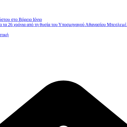
ύστου στο Βόρειο Ιόνιο
 τα 26 χρόνια από τη θυσία του Υποσμηναγού Αθανασίου Μπεσλεμέ
ττική