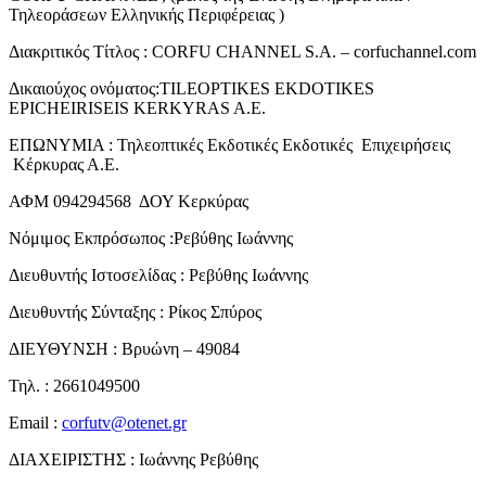
Τηλεοράσεων Ελληνικής Περιφέρειας )
Διακριτικός Τίτλος : CORFU CHANNEL S.A. – corfuchannel.com
Δικαιούχος ονόματος:TILEOPTIKES EKDOTIKES
EPICHEIRISEIS KERKYRAS A.E.
ΕΠΩΝΥΜΙΑ : Τηλεοπτικές Εκδοτικές Εκδοτικές Επιχειρήσεις
Κέρκυρας Α.Ε.
ΑΦΜ 094294568 ΔΟΥ Κερκύρας
Νόμιμος Εκπρόσωπος :Ρεβύθης Ιωάννης
Διευθυντής Ιστοσελίδας : Ρεβύθης Ιωάννης
Διευθυντής Σύνταξης : Ρίκος Σπύρος
ΔΙΕΥΘΥΝΣΗ : Βρυώνη – 49084
Τηλ. : 2661049500
Email :
corfutv@otenet.gr
ΔΙΑΧΕΙΡΙΣΤΗΣ : Ιωάννης Ρεβύθης