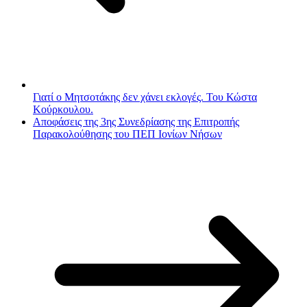
Γιατί ο Μητσοτάκης δεν χάνει εκλογές. Του Κώστα
Κούρκουλου.
Αποφάσεις της 3ης Συνεδρίασης της Επιτροπής
Παρακολούθησης του ΠΕΠ Ιονίων Νήσων