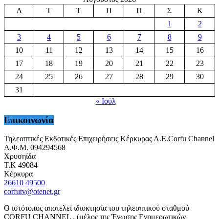
Δ
Τ
Τ
Π
Π
Σ
Κ
1
2
3
4
5
6
7
8
9
10
11
12
13
14
15
16
17
18
19
20
21
22
23
24
25
26
27
28
29
30
31
« Ιούλ
Επικοινωνία
Τηλεοπτικές Εκδοτικές Επιχειρήσεις Κέρκυρας Α.Ε.Corfu Channel
Α.Φ.Μ. 094294568
Χρυσηίδα
Τ.Κ 49084
Κέρκυρα
26610 49500
corfutv@otenet.gr
Ο ιστότοπος αποτελεί ιδιοκτησία του τηλεοπτικού σταθμού
CORFU CHANNEL , (μέλος της Ένωσης Ενημερωτικών