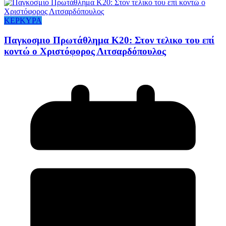
ΚΕΡΚΥΡΑ
Παγκοσμιο Πρωτάθλημα Κ20: Στον τελικο του επί
κοντώ ο Χριστόφορος Λιτσαρδόπουλος