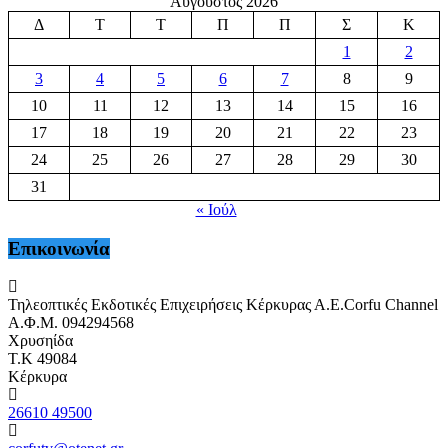
Αύγουστος 2026
Δ
Τ
Τ
Π
Π
Σ
Κ
1
2
3
4
5
6
7
8
9
10
11
12
13
14
15
16
17
18
19
20
21
22
23
24
25
26
27
28
29
30
31
« Ιούλ
Επικοινωνία
Τηλεοπτικές Εκδοτικές Επιχειρήσεις Κέρκυρας Α.Ε.Corfu Channel
Α.Φ.Μ. 094294568
Χρυσηίδα
Τ.Κ 49084
Κέρκυρα
26610 49500