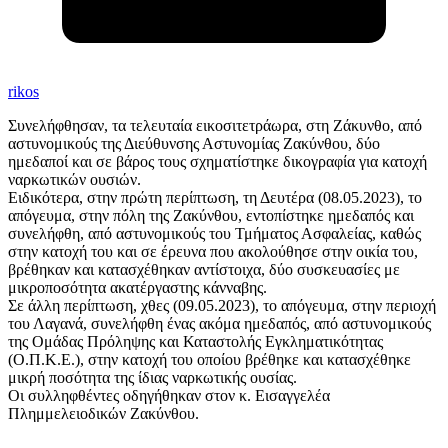
rikos
Συνελήφθησαν, τα τελευταία εικοσιτετράωρα, στη Ζάκυνθο, από
αστυνομικούς της Διεύθυνσης Αστυνομίας Ζακύνθου, δύο
ημεδαποί και σε βάρος τους σχηματίστηκε δικογραφία για κατοχή
ναρκωτικών ουσιών.
Ειδικότερα, στην πρώτη περίπτωση, τη Δευτέρα (08.05.2023), το
απόγευμα, στην πόλη της Ζακύνθου, εντοπίστηκε ημεδαπός και
συνελήφθη, από αστυνομικούς του Τμήματος Ασφαλείας, καθώς
στην κατοχή του και σε έρευνα που ακολούθησε στην οικία του,
βρέθηκαν και κατασχέθηκαν αντίστοιχα, δύο συσκευασίες με
μικροποσότητα ακατέργαστης κάνναβης.
Σε άλλη περίπτωση, χθες (09.05.2023), το απόγευμα, στην περιοχή
του Λαγανά, συνελήφθη ένας ακόμα ημεδαπός, από αστυνομικούς
της Ομάδας Πρόληψης και Καταστολής Εγκληματικότητας
(Ο.Π.Κ.Ε.), στην κατοχή του οποίου βρέθηκε και κατασχέθηκε
μικρή ποσότητα της ίδιας ναρκωτικής ουσίας.
Οι συλληφθέντες οδηγήθηκαν στον κ. Εισαγγελέα
Πλημμελειοδικών Ζακύνθου.