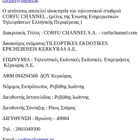
corfutv@otenet.gr
Ο ιστότοπος αποτελεί ιδιοκτησία του τηλεοπτικού σταθμού
CORFU CHANNEL , (μέλος της Ένωσης Ενημερωτικών
Τηλεοράσεων Ελληνικής Περιφέρειας )
Διακριτικός Τίτλος : CORFU CHANNEL S.A. – corfuchannel.com
Δικαιούχος ονόματος:TILEOPTIKES EKDOTIKES
EPICHEIRISEIS KERKYRAS A.E.
ΕΠΩΝΥΜΙΑ : Τηλεοπτικές Εκδοτικές Εκδοτικές Επιχειρήσεις
Κέρκυρας Α.Ε.
ΑΦΜ 094294568 ΔΟΥ Κερκύρας
Νόμιμος Εκπρόσωπος :Ρεβύθης Ιωάννης
Διευθυντής Ιστοσελίδας : Ρεβύθης Ιωάννης
Διευθυντής Σύνταξης : Ρίκος Σπύρος
ΔΙΕΥΘΥΝΣΗ : Βρυώνη – 49084
Τηλ. : 2661049500
Email :
corfutv@otenet.gr