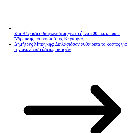
Στη Β’ φάση ο διαγωνισμός για το έργο 200 εκατ. ευρώ
Ύδρευσης του νησιού της Κέρκυρας.
Δημήτρης Μπιάγκης: Διπλασιάσαν αυθαίρετα το κόστος για
την ανανέωση άδειας σκαφών