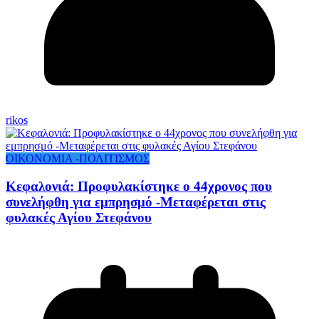
rikos
ΟΙΚΟΝΟΜΙΑ -ΠΟΛΙΤΙΣΜΟΣ
Κεφαλονιά: Προφυλακίστηκε ο 44χρονος που
συνελήφθη για εμπρησμό -Μεταφέρεται στις
φυλακές Αγίου Στεφάνου