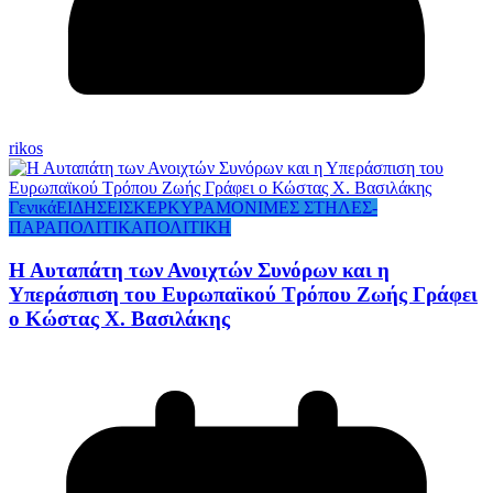
rikos
Γενικά
ΕΙΔΗΣΕΙΣ
ΚΕΡΚΥΡΑ
ΜΟΝΙΜΕΣ ΣΤΗΛΕΣ-
ΠΑΡΑΠΟΛΙΤΙΚΑ
ΠΟΛΙΤΙΚΗ
Η Αυταπάτη των Ανοιχτών Συνόρων και η
Υπεράσπιση του Ευρωπαϊκού Τρόπου Ζωής Γράφει
ο Κώστας Χ. Βασιλάκης