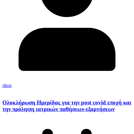
rikos
Ολοκλήρωση Ημερίδας για την post covid εποχή και
την πρόληψη ιατρικών παθήσεων-εξαρτήσεων