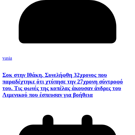
vasia
Σοκ στην Ιθάκη. Συνελήφθη 32χρονος που
παραδέχτηκε ότι χτύπησε την 27χρονη σύντροφό
του. Τις φωνές της κοπέλας άκουσαν άνδρες του
Λιμενικού που έσπευσαν για βοήθεια