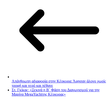
Απάνθρωπη αδιαφορία στην Κέρκυρα: Άφησαν άλογο χωρίς
τροφή και νερό και πέθανε
Στ. Γκίκας: «Ξεκινά η Β΄ Φάση του Διαγωνισμού για την
Μαρίνα MegaYachtτης Κέρκυρας»