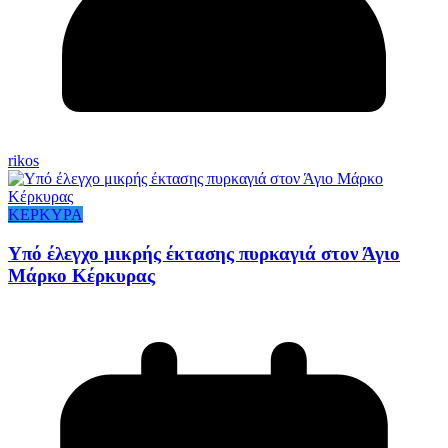
rikos
ΚΕΡΚΥΡΑ
Υπό έλεγχο μικρής έκτασης πυρκαγιά στον Άγιο
Μάρκο Κέρκυρας