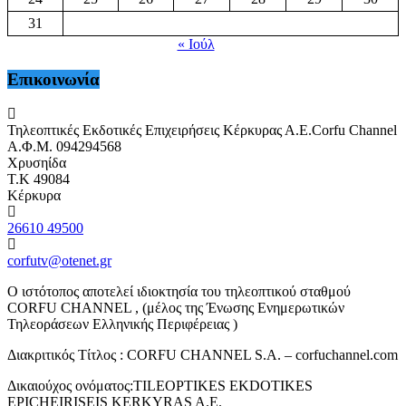
31
« Ιούλ
Επικοινωνία
Τηλεοπτικές Εκδοτικές Επιχειρήσεις Κέρκυρας Α.Ε.Corfu Channel
Α.Φ.Μ. 094294568
Χρυσηίδα
Τ.Κ 49084
Κέρκυρα
26610 49500
corfutv@otenet.gr
Ο ιστότοπος αποτελεί ιδιοκτησία του τηλεοπτικού σταθμού
CORFU CHANNEL , (μέλος της Ένωσης Ενημερωτικών
Τηλεοράσεων Ελληνικής Περιφέρειας )
Διακριτικός Τίτλος : CORFU CHANNEL S.A. – corfuchannel.com
Δικαιούχος ονόματος:TILEOPTIKES EKDOTIKES
EPICHEIRISEIS KERKYRAS A.E.