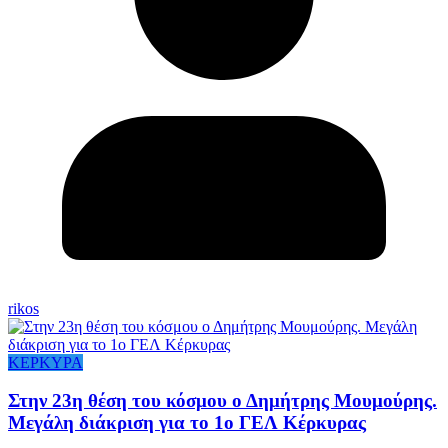
rikos
ΚΕΡΚΥΡΑ
Στην 23η θέση του κόσμου ο Δημήτρης Μουμούρης.
Μεγάλη διάκριση για το 1ο ΓΕΛ Κέρκυρας