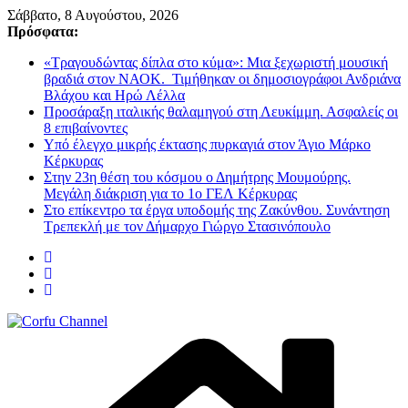
Μετάβαση
Σάββατο, 8 Αυγούστου, 2026
σε
Πρόσφατα:
περιεχόμενο
«Τραγουδώντας δίπλα στο κύμα»: Μια ξεχωριστή μουσική
βραδιά στον ΝΑΟΚ. Τιμήθηκαν οι δημοσιογράφοι Ανδριάνα
Βλάχου και Ηρώ Λέλλα
Προσάραξη ιταλικής θαλαμηγού στη Λευκίμμη. Ασφαλείς οι
8 επιβαίνοντες
Υπό έλεγχο μικρής έκτασης πυρκαγιά στον Άγιο Μάρκο
Κέρκυρας
Στην 23η θέση του κόσμου ο Δημήτρης Μουμούρης.
Μεγάλη διάκριση για το 1ο ΓΕΛ Κέρκυρας
Στο επίκεντρο τα έργα υποδομής της Ζακύνθου. Συνάντηση
Τρεπεκλή με τον Δήμαρχο Γιώργο Στασινόπουλο