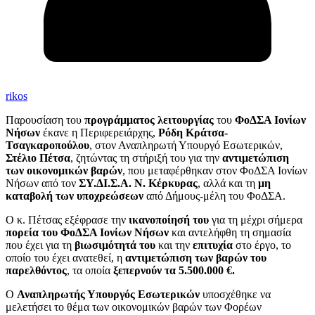
rikos
Παρουσίαση του
προγράμματος λειτουργίας
του
ΦοΔΣΑ Ιονίων
Νήσων
έκανε η Περιφερειάρχης,
Ρόδη Κράτσα-
Τσαγκαροπούλου
, στον Αναπληρωτή Υπουργό Εσωτερικών,
Στέλιο Πέτσα
, ζητώντας τη στήριξή του για την
αντιμετώπιση
των οικονομικών βαρών
, που μεταφέρθηκαν στον ΦοΔΣΑ Ιονίων
Νήσων από τον
ΣΥ.ΔΙ.Σ.Α. Ν. Κέρκυρας
, αλλά και τη
μη
καταβολή των υποχρεώσεων
από Δήμους-μέλη του ΦοΔΣΑ.
Ο κ. Πέτσας εξέφρασε την
ικανοποίησή του
για τη μέχρι σήμερα
πορεία του ΦοΔΣΑ Ιονίων Νήσων
και αντελήφθη τη σημασία
που έχει για τη
βιωσιμότητά του
και την
επιτυχία
στο έργο, το
οποίο του έχει ανατεθεί, η
αντιμετώπιση των βαρών του
παρελθόντος
, τα οποία
ξεπερνούν τα 5.500.000 €.
Ο
Αναπληρωτής Υπουργός Εσωτερικών
υποσχέθηκε να
μελετήσει το θέμα των οικονομικών βαρών των Φορέων