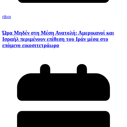
rikos
Ώρα Μηδέν στη Μέση Ανατολή: Αμερικανοί και
Ισραήλ περιμένουν επίθεση του Ιράν μέσα στο
επόμενο εικοσιτετράωρο