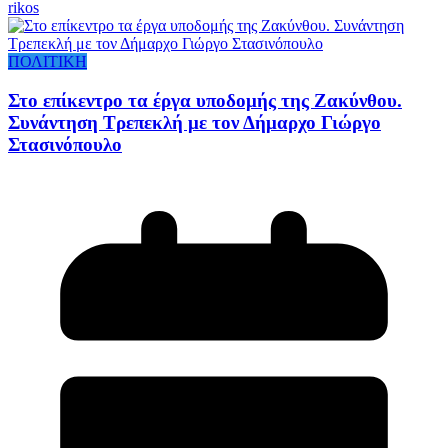
rikos
ΠΟΛΙΤΙΚΗ
Στο επίκεντρο τα έργα υποδομής της Ζακύνθου.
Συνάντηση Τρεπεκλή με τον Δήμαρχο Γιώργο
Στασινόπουλο