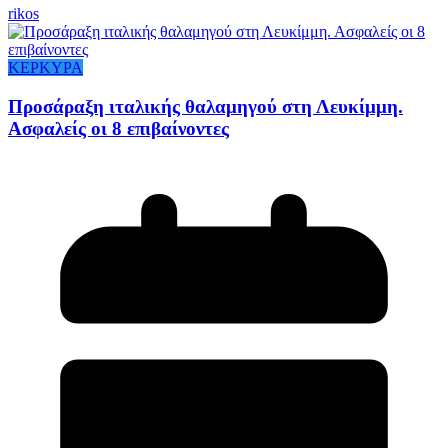
rikos
ΚΕΡΚΥΡΑ
Προσάραξη ιταλικής θαλαμηγού στη Λευκίμμη.
Ασφαλείς οι 8 επιβαίνοντες