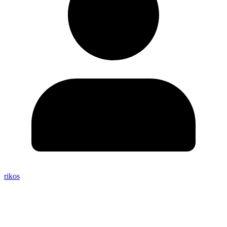
rikos