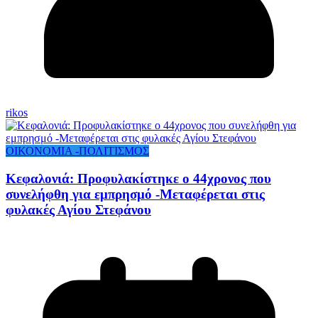
rikos
ΟΙΚΟΝΟΜΙΑ -ΠΟΛΙΤΙΣΜΟΣ
Κεφαλονιά: Προφυλακίστηκε ο 44χρονος που
συνελήφθη για εμπρησμό -Μεταφέρεται στις
φυλακές Αγίου Στεφάνου