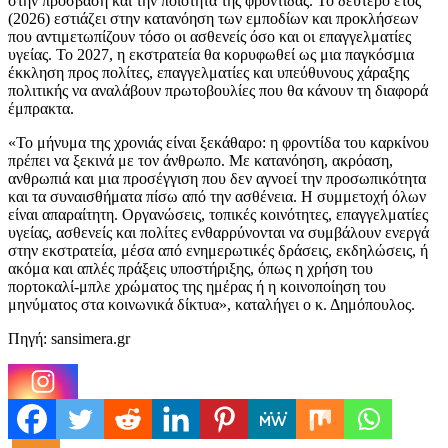
στην πρόσβαση και την ποιότητα της φροντίδας. Το δεύτερο έτος
(2026) εστιάζει στην κατανόηση των εμποδίων και προκλήσεων
που αντιμετωπίζουν τόσο οι ασθενείς όσο και οι επαγγελματίες
υγείας. Το 2027, η εκστρατεία θα κορυφωθεί ως μια παγκόσμια
έκκληση προς πολίτες, επαγγελματίες και υπεύθυνους χάραξης
πολιτικής να αναλάβουν πρωτοβουλίες που θα κάνουν τη διαφορά
έμπρακτα.
«Το μήνυμα της χρονιάς είναι ξεκάθαρο: η φροντίδα του καρκίνου
πρέπει να ξεκινά με τον άνθρωπο. Με κατανόηση, ακρόαση,
ανθρωπιά και μια προσέγγιση που δεν αγνοεί την προσωπικότητα
και τα συναισθήματα πίσω από την ασθένεια. Η συμμετοχή όλων
είναι απαραίτητη. Οργανώσεις, τοπικές κοινότητες, επαγγελματίες
υγείας, ασθενείς και πολίτες ενθαρρύνονται να συμβάλουν ενεργά
στην εκστρατεία, μέσα από ενημερωτικές δράσεις, εκδηλώσεις, ή
ακόμα και απλές πράξεις υποστήριξης, όπως η χρήση του
πορτοκαλί-μπλε χρώματος της ημέρας ή η κοινοποίηση του
μηνύματος στα κοινωνικά δίκτυα», καταλήγει ο κ. Δημόπουλος.
Πηγή: sansimera.gr