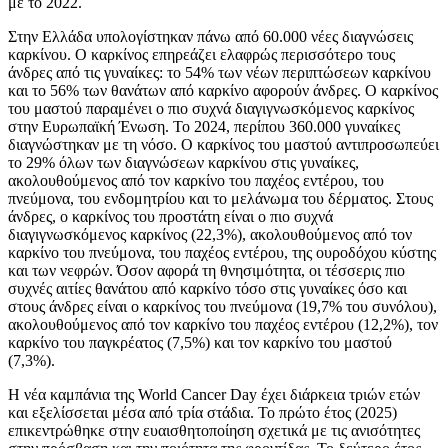
με το 2022.
Στην Ελλάδα υπολογίστηκαν πάνω από 60.000 νέες διαγνώσεις
καρκίνου. Ο καρκίνος επηρεάζει ελαφρώς περισσότερο τους
άνδρες από τις γυναίκες: το 54% των νέων περιπτώσεων καρκίνου
και το 56% των θανάτων από καρκίνο αφορούν άνδρες. Ο καρκίνος
του μαστού παραμένει ο πιο συχνά διαγιγνωσκόμενος καρκίνος
στην Ευρωπαϊκή Ένωση. Το 2024, περίπου 360.000 γυναίκες
διαγνώστηκαν με τη νόσο. Ο καρκίνος του μαστού αντιπροσωπεύει
το 29% όλων των διαγνώσεων καρκίνου στις γυναίκες,
ακολουθούμενος από τον καρκίνο του παχέος εντέρου, του
πνεύμονα, του ενδομητρίου και το μελάνωμα του δέρματος. Στους
άνδρες, ο καρκίνος του προστάτη είναι ο πιο συχνά
διαγιγνωσκόμενος καρκίνος (22,3%), ακολουθούμενος από τον
καρκίνο του πνεύμονα, του παχέος εντέρου, της ουροδόχου κύστης
και των νεφρών. Όσον αφορά τη θνησιμότητα, οι τέσσερις πιο
συχνές αιτίες θανάτου από καρκίνο τόσο στις γυναίκες όσο και
στους άνδρες είναι ο καρκίνος του πνεύμονα (19,7% του συνόλου),
ακολουθούμενος από τον καρκίνο του παχέος εντέρου (12,2%), τον
καρκίνο του παγκρέατος (7,5%) και τον καρκίνο του μαστού
(7,3%).
Η νέα καμπάνια της World Cancer Day έχει διάρκεια τριών ετών
και εξελίσσεται μέσα από τρία στάδια. Το πρώτο έτος (2025)
επικεντρώθηκε στην ευαισθητοποίηση σχετικά με τις ανισότητες