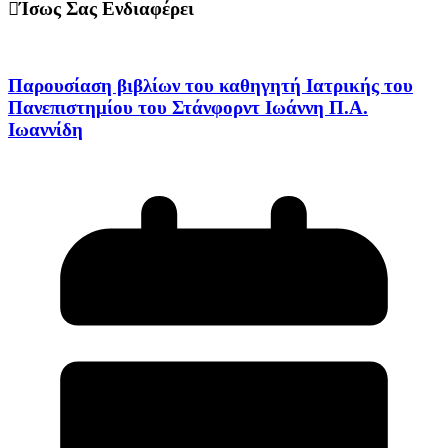
Ίσως Σας Ενδιαφέρει
Παρουσίαση βιβλίων του καθηγητή Ιατρικής του
Πανεπιστημίου του Στάνφορντ Ιωάννη Π.Α.
Ιωαννίδη