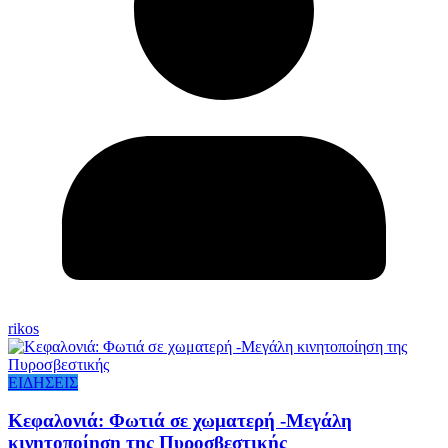
rikos
ΕΙΔΗΣΕΙΣ
Κεφαλονιά: Φωτιά σε χωματερή -Μεγάλη
κινητοποίηση της Πυροσβεστικής