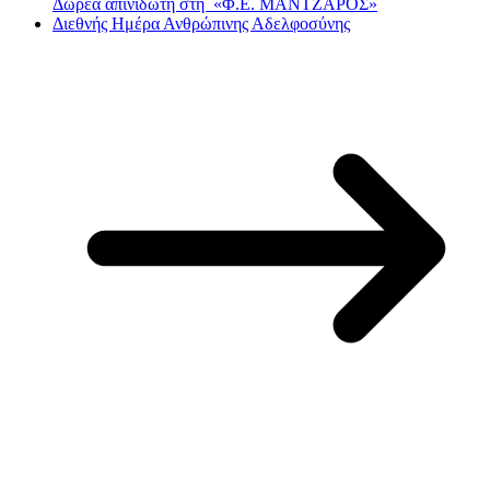
Δωρεά απινιδωτή στη «Φ.Ε. ΜΑΝΤΖΑΡΟΣ»
Διεθνής Ημέρα Ανθρώπινης Αδελφοσύνης