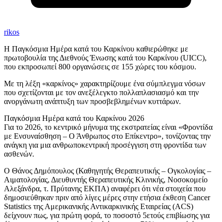
rikos
Η Παγκόσμια Ημέρα κατά του Καρκίνου καθιερώθηκε με
πρωτοβουλία της Διεθνούς Ένωσης κατά του Καρκίνου (UICC),
που εκπροσωπεί 800 οργανώσεις σε 155 χώρες του κόσμου.
Με τη λέξη «καρκίνος» χαρακτηρίζουμε ένα σύμπλεγμα νόσων
που σχετίζονται με τον ανεξέλεγκτο πολλαπλασιασμό και την
ανοργάνωτη ανάπτυξη των προσβεβλημένων κυττάρων.
Παγκόσμια Ημέρα κατά του Καρκίνου 2026
Για το 2026, το κεντρικό μήνυμα της εκστρατείας είναι «Φροντίδα
με Ενσυναίσθηση – Ο Άνθρωπος στο Επίκεντρο», τονίζοντας την
ανάγκη για μια ανθρωποκεντρική προσέγγιση στη φροντίδα των
ασθενών.
Ο Θάνος Δημόπουλος (Καθηγητής Θεραπευτικής – Ογκολογίας –
Αιματολογίας, Διευθυντής Θεραπευτικής Κλινικής, Νοσοκομείο
Αλεξάνδρα, τ. Πρύτανης ΕΚΠΑ) αναφέρει ότι νέα στοιχεία που
δημοσιεύθηκαν πριν από λίγες μέρες στην ετήσια έκθεση Cancer
Statistics της Αμερικανικής Αντικαρκινικής Εταιρείας (ACS)
δείχνουν πως, για πρώτη φορά, το ποσοστό 5ετούς επιβίωσης για