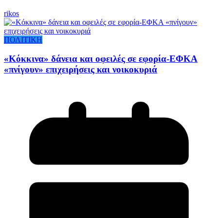
rikos
ΠΟΛΙΤΙΚΗ
«Κόκκινα» δάνεια και οφειλές σε εφορία-ΕΦΚΑ
«πνίγουν» επιχειρήσεις και νοικοκυριά