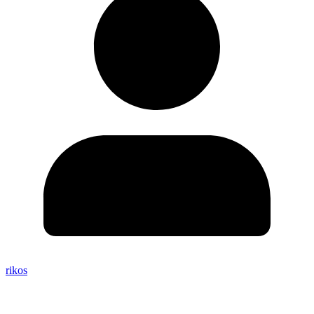
rikos