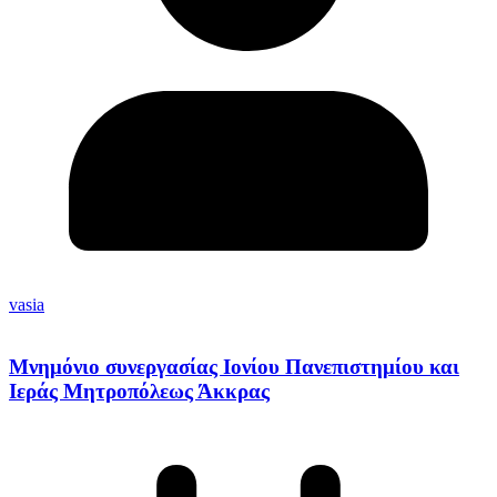
vasia
Μνημόνιο συνεργασίας Ιονίου Πανεπιστημίου και
Ιεράς Μητροπόλεως Άκκρας