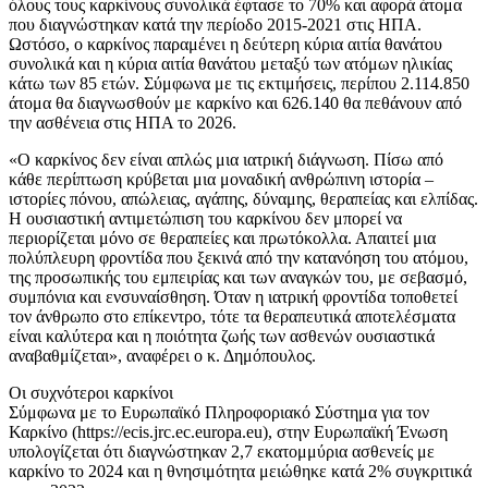
όλους τους καρκίνους συνολικά έφτασε το 70% και αφορά άτομα
που διαγνώστηκαν κατά την περίοδο 2015-2021 στις ΗΠΑ.
Ωστόσο, ο καρκίνος παραμένει η δεύτερη κύρια αιτία θανάτου
συνολικά και η κύρια αιτία θανάτου μεταξύ των ατόμων ηλικίας
κάτω των 85 ετών. Σύμφωνα με τις εκτιμήσεις, περίπου 2.114.850
άτομα θα διαγνωσθούν με καρκίνο και 626.140 θα πεθάνουν από
την ασθένεια στις ΗΠΑ το 2026.
«Ο καρκίνος δεν είναι απλώς μια ιατρική διάγνωση. Πίσω από
κάθε περίπτωση κρύβεται μια μοναδική ανθρώπινη ιστορία –
ιστορίες πόνου, απώλειας, αγάπης, δύναμης, θεραπείας και ελπίδας.
Η ουσιαστική αντιμετώπιση του καρκίνου δεν μπορεί να
περιορίζεται μόνο σε θεραπείες και πρωτόκολλα. Απαιτεί μια
πολύπλευρη φροντίδα που ξεκινά από την κατανόηση του ατόμου,
της προσωπικής του εμπειρίας και των αναγκών του, με σεβασμό,
συμπόνια και ενσυναίσθηση. Όταν η ιατρική φροντίδα τοποθετεί
τον άνθρωπο στο επίκεντρο, τότε τα θεραπευτικά αποτελέσματα
είναι καλύτερα και η ποιότητα ζωής των ασθενών ουσιαστικά
αναβαθμίζεται», αναφέρει ο κ. Δημόπουλος.
Οι συχνότεροι καρκίνοι
Σύμφωνα με το Ευρωπαϊκό Πληροφοριακό Σύστημα για τον
Καρκίνο (https://ecis.jrc.ec.europa.eu), στην Ευρωπαϊκή Ένωση
υπολογίζεται ότι διαγνώστηκαν 2,7 εκατομμύρια ασθενείς με
καρκίνο το 2024 και η θνησιμότητα μειώθηκε κατά 2% συγκριτικά