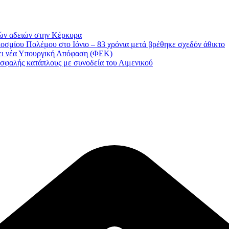
ών αδειών στην Κέρκυρα
οσμίου Πολέμου στο Ιόνιο – 83 χρόνια μετά βρέθηκε σχεδόν άθικτο
νει νέα Υπουργική Απόφαση (ΦΕΚ)
σφαλής κατάπλους με συνοδεία του Λιμενικού