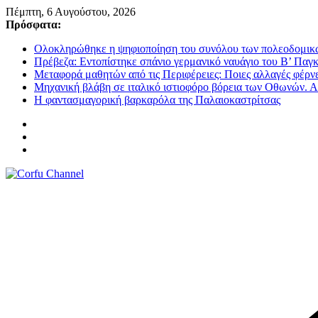
Μετάβαση
Πέμπτη, 6 Αυγούστου, 2026
σε
Πρόσφατα:
περιεχόμενο
Ολοκληρώθηκε η ψηφιοποίηση του συνόλου των πολεοδομικ
Πρέβεζα: Εντοπίστηκε σπάνιο γερμανικό ναυάγιο του Β’ Παγκ
Mεταφορά μαθητών από τις Περιφέρειες: Ποιες αλλαγές φέρ
Μηχανική βλάβη σε ιταλικό ιστιοφόρο βόρεια των Οθωνών. Α
Η φαντασμαγορική βαρκαρόλα της Παλαιοκαστρίτσας