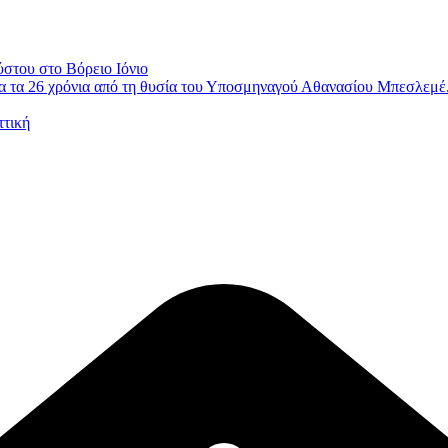
ύστου στο Βόρειο Ιόνιο
 τα 26 χρόνια από τη θυσία του Υποσμηναγού Αθανασίου Μπεσλεμέ
ττική