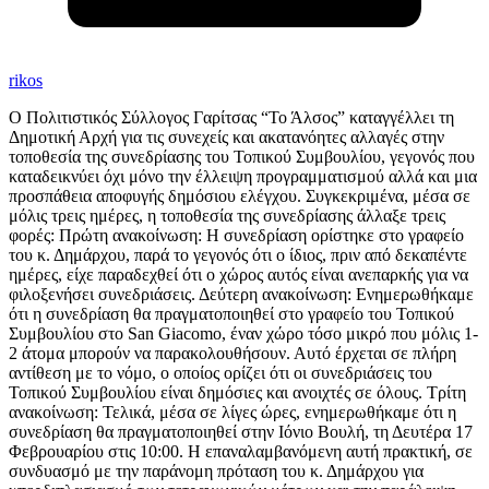
rikos
Ο Πολιτιστικός Σύλλογος Γαρίτσας “Το Άλσος” καταγγέλλει τη
Δημοτική Αρχή για τις συνεχείς και ακατανόητες αλλαγές στην
τοποθεσία της συνεδρίασης του Τοπικού Συμβουλίου, γεγονός που
καταδεικνύει όχι μόνο την έλλειψη προγραμματισμού αλλά και μια
προσπάθεια αποφυγής δημόσιου ελέγχου. Συγκεκριμένα, μέσα σε
μόλις τρεις ημέρες, η τοποθεσία της συνεδρίασης άλλαξε τρεις
φορές: Πρώτη ανακοίνωση: Η συνεδρίαση ορίστηκε στο γραφείο
του κ. Δημάρχου, παρά το γεγονός ότι ο ίδιος, πριν από δεκαπέντε
ημέρες, είχε παραδεχθεί ότι ο χώρος αυτός είναι ανεπαρκής για να
φιλοξενήσει συνεδριάσεις. Δεύτερη ανακοίνωση: Ενημερωθήκαμε
ότι η συνεδρίαση θα πραγματοποιηθεί στο γραφείο του Τοπικού
Συμβουλίου στο San Giacomo, έναν χώρο τόσο μικρό που μόλις 1-
2 άτομα μπορούν να παρακολουθήσουν. Αυτό έρχεται σε πλήρη
αντίθεση με το νόμο, ο οποίος ορίζει ότι οι συνεδριάσεις του
Τοπικού Συμβουλίου είναι δημόσιες και ανοιχτές σε όλους. Τρίτη
ανακοίνωση: Τελικά, μέσα σε λίγες ώρες, ενημερωθήκαμε ότι η
συνεδρίαση θα πραγματοποιηθεί στην Ιόνιο Βουλή, τη Δευτέρα 17
Φεβρουαρίου στις 10:00. Η επαναλαμβανόμενη αυτή πρακτική, σε
συνδυασμό με την παράνομη πρόταση του κ. Δημάρχου για