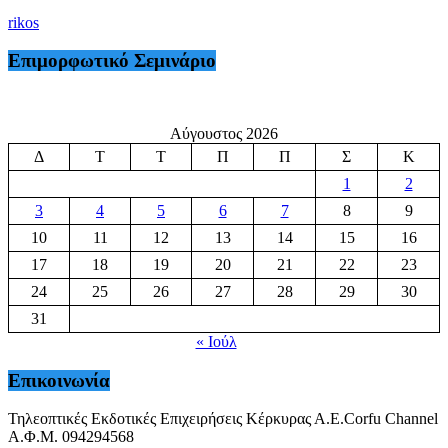
rikos
Επιμορφωτικό Σεμινάριο
Αύγουστος 2026
Δ
Τ
Τ
Π
Π
Σ
Κ
1
2
3
4
5
6
7
8
9
10
11
12
13
14
15
16
17
18
19
20
21
22
23
24
25
26
27
28
29
30
31
« Ιούλ
Επικοινωνία
Τηλεοπτικές Εκδοτικές Επιχειρήσεις Κέρκυρας Α.Ε.Corfu Channel
Α.Φ.Μ. 094294568