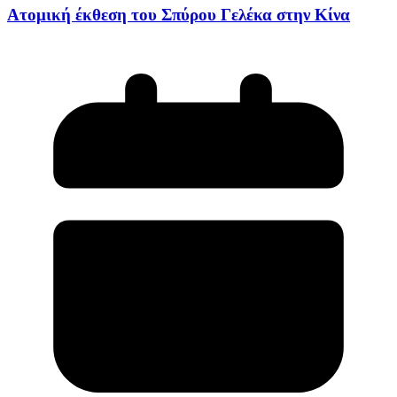
Ατομική έκθεση του Σπύρου Γελέκα στην Κίνα