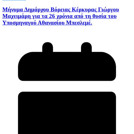
Μήνυμα Δημάρχου Βόρειας Κέρκυρας Γιώργου
Μαχειμάρη για τα 26 χρόνια από τη θυσία του
Υποσμηναγού Αθανασίου Μπεσλεμέ.