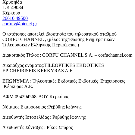
Χρυσηίδα
Τ.Κ 49084
Κέρκυρα
26610 49500
corfutv@otenet.gr
Ο ιστότοπος αποτελεί ιδιοκτησία του τηλεοπτικού σταθμού
CORFU CHANNEL , (μέλος της Ένωσης Ενημερωτικών
Τηλεοράσεων Ελληνικής Περιφέρειας )
Διακριτικός Τίτλος : CORFU CHANNEL S.A. – corfuchannel.com
Δικαιούχος ονόματος:TILEOPTIKES EKDOTIKES
EPICHEIRISEIS KERKYRAS A.E.
ΕΠΩΝΥΜΙΑ : Τηλεοπτικές Εκδοτικές Εκδοτικές Επιχειρήσεις
Κέρκυρας Α.Ε.
ΑΦΜ 094294568 ΔΟΥ Κερκύρας
Νόμιμος Εκπρόσωπος :Ρεβύθης Ιωάννης
Διευθυντής Ιστοσελίδας : Ρεβύθης Ιωάννης
Διευθυντής Σύνταξης : Ρίκος Σπύρος