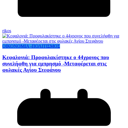
rikos
ΟΙΚΟΝΟΜΙΑ -ΠΟΛΙΤΙΣΜΟΣ
Κεφαλονιά: Προφυλακίστηκε ο 44χρονος που
συνελήφθη για εμπρησμό -Μεταφέρεται στις
φυλακές Αγίου Στεφάνου