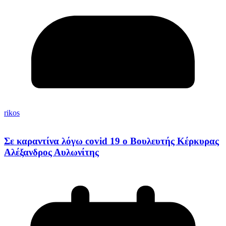
rikos
Σε καραντίνα λόγω covid 19 ο Βουλευτής Κέρκυρας
Αλέξανδρος Αυλωνίτης