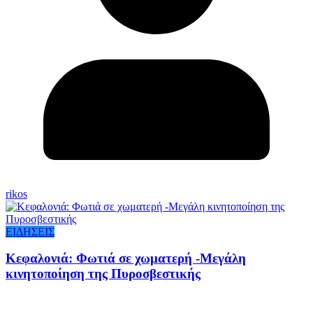
rikos
ΕΙΔΗΣΕΙΣ
Κεφαλονιά: Φωτιά σε χωματερή -Μεγάλη
κινητοποίηση της Πυροσβεστικής