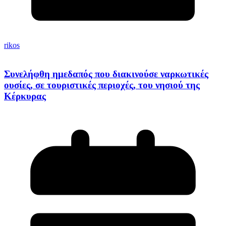
rikos
Συνελήφθη ημεδαπός που διακινούσε ναρκωτικές
ουσίες, σε τουριστικές περιοχές, του νησιού της
Κέρκυρας