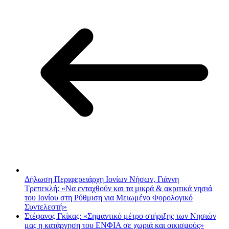
Δήλωση Περιφερειάρχη Ιονίων Νήσων, Γιάννη
Τρεπεκλή: «Να ενταχθούν και τα μικρά & ακριτικά νησιά
του Ιονίου στη Ρύθμιση για Μειωμένο Φορολογικό
Συντελεστή»
Στέφανος Γκίκας: «Σημαντικό μέτρο στήριξης των Νησιών
μας η κατάργηση του ΕΝΦΙΑ σε χωριά και οικισμούς»