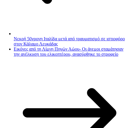
Νεκρή 50χρονη Ιταλίδα μετά από τραυματισμό σε ιστιοφόρο
στον Κάλαμο Λευκάδας
Εικόνες από τη Λίμνη Πηγών Αώου- Οι άνεμοι σταμάτησαν
την ανέλκυση του ελικοπτέρου, ανασύρθηκε το στροφείο