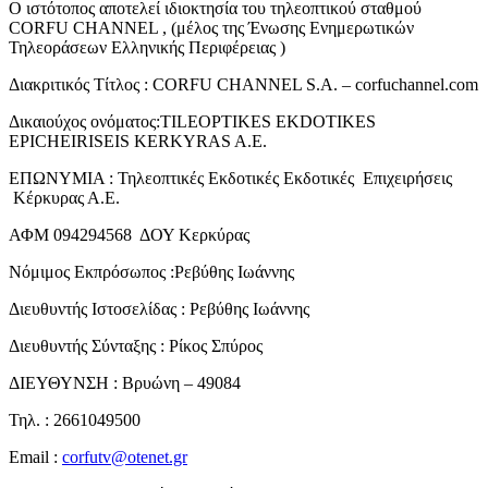
Ο ιστότοπος αποτελεί ιδιοκτησία του τηλεοπτικού σταθμού
CORFU CHANNEL , (μέλος της Ένωσης Ενημερωτικών
Τηλεοράσεων Ελληνικής Περιφέρειας )
Διακριτικός Τίτλος : CORFU CHANNEL S.A. – corfuchannel.com
Δικαιούχος ονόματος:TILEOPTIKES EKDOTIKES
EPICHEIRISEIS KERKYRAS A.E.
ΕΠΩΝΥΜΙΑ : Τηλεοπτικές Εκδοτικές Εκδοτικές Επιχειρήσεις
Κέρκυρας Α.Ε.
ΑΦΜ 094294568 ΔΟΥ Κερκύρας
Νόμιμος Εκπρόσωπος :Ρεβύθης Ιωάννης
Διευθυντής Ιστοσελίδας : Ρεβύθης Ιωάννης
Διευθυντής Σύνταξης : Ρίκος Σπύρος
ΔΙΕΥΘΥΝΣΗ : Βρυώνη – 49084
Τηλ. : 2661049500
Email :
corfutv@otenet.gr