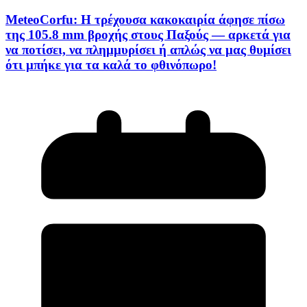
MeteoCorfu: Η τρέχουσα κακοκαιρία άφησε πίσω
της 105.8 mm βροχής στους Παξούς — αρκετά για
να ποτίσει, να πλημμυρίσει ή απλώς να μας θυμίσει
ότι μπήκε για τα καλά το φθινόπωρο!