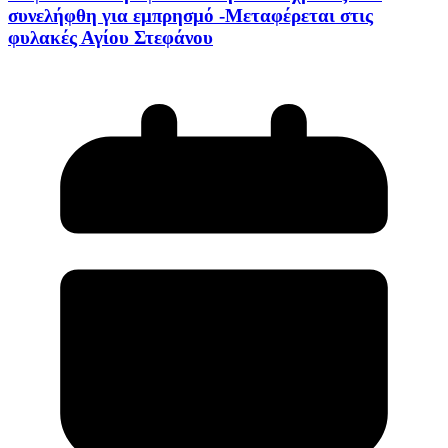
συνελήφθη για εμπρησμό -Μεταφέρεται στις
φυλακές Αγίου Στεφάνου