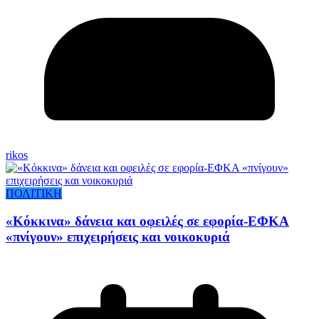
rikos
ΠΟΛΙΤΙΚΗ
«Κόκκινα» δάνεια και οφειλές σε εφορία-ΕΦΚΑ
«πνίγουν» επιχειρήσεις και νοικοκυριά