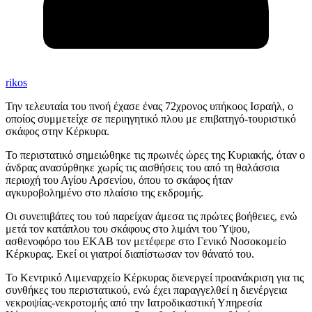
rikos
Την τελευταία του πνοή έχασε ένας 72χρονος υπήκοος Ισραήλ, ο
οποίος συμμετείχε σε περιηγητικό πλου με επιβατηγό-τουριστικό
σκάφος στην Κέρκυρα.
Το περιστατικό σημειώθηκε τις πρωινές ώρες της Κυριακής, όταν ο
άνδρας ανασύρθηκε χωρίς τις αισθήσεις του από τη θαλάσσια
περιοχή του Αγίου Αρσενίου, όπου το σκάφος ήταν
αγκυροβολημένο στο πλαίσιο της εκδρομής.
Οι συνεπιβάτες του τού παρείχαν άμεσα τις πρώτες βοήθειες, ενώ
μετά τον κατάπλου του σκάφους στο λιμάνι του Ύψου,
ασθενοφόρο του ΕΚΑΒ τον μετέφερε στο Γενικό Νοσοκομείο
Κέρκυρας. Εκεί οι γιατροί διαπίστωσαν τον θάνατό του.
Το Κεντρικό Λιμεναρχείο Κέρκυρας διενεργεί προανάκριση για τις
συνθήκες του περιστατικού, ενώ έχει παραγγελθεί η διενέργεια
νεκροψίας-νεκροτομής από την Ιατροδικαστική Υπηρεσία