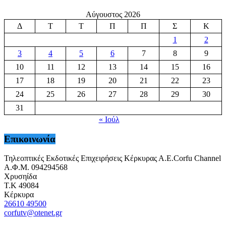
Αύγουστος 2026
Δ
Τ
Τ
Π
Π
Σ
Κ
1
2
3
4
5
6
7
8
9
10
11
12
13
14
15
16
17
18
19
20
21
22
23
24
25
26
27
28
29
30
31
« Ιούλ
Επικοινωνία
Τηλεοπτικές Εκδοτικές Επιχειρήσεις Κέρκυρας Α.Ε.Corfu Channel
Α.Φ.Μ. 094294568
Χρυσηίδα
Τ.Κ 49084
Κέρκυρα
26610 49500
corfutv@otenet.gr