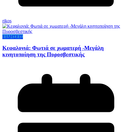
rikos
ΕΙΔΗΣΕΙΣ
Κεφαλονιά: Φωτιά σε χωματερή -Μεγάλη
κινητοποίηση της Πυροσβεστικής