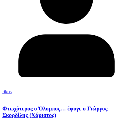
rikos
Φτωχότερος ο Όλυμπος… έφυγε ο Γιώργος
Σκορδίλης (Χάριστος)