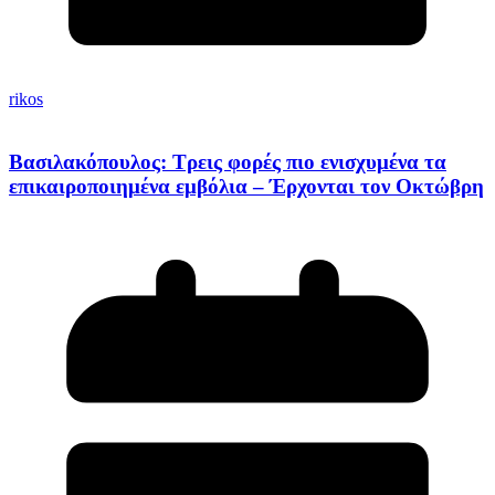
rikos
Βασιλακόπουλος: Τρεις φορές πιο ενισχυμένα τα
επικαιροποιημένα εμβόλια – Έρχονται τον Οκτώβρη