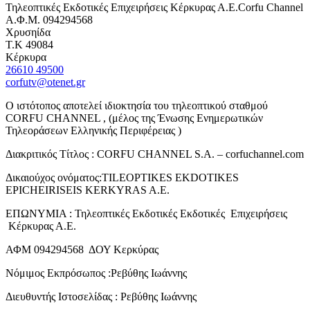
Τηλεοπτικές Εκδοτικές Επιχειρήσεις Κέρκυρας Α.Ε.Corfu Channel
Α.Φ.Μ. 094294568
Χρυσηίδα
Τ.Κ 49084
Κέρκυρα
26610 49500
corfutv@otenet.gr
Ο ιστότοπος αποτελεί ιδιοκτησία του τηλεοπτικού σταθμού
CORFU CHANNEL , (μέλος της Ένωσης Ενημερωτικών
Τηλεοράσεων Ελληνικής Περιφέρειας )
Διακριτικός Τίτλος : CORFU CHANNEL S.A. – corfuchannel.com
Δικαιούχος ονόματος:TILEOPTIKES EKDOTIKES
EPICHEIRISEIS KERKYRAS A.E.
ΕΠΩΝΥΜΙΑ : Τηλεοπτικές Εκδοτικές Εκδοτικές Επιχειρήσεις
Κέρκυρας Α.Ε.
ΑΦΜ 094294568 ΔΟΥ Κερκύρας
Νόμιμος Εκπρόσωπος :Ρεβύθης Ιωάννης
Διευθυντής Ιστοσελίδας : Ρεβύθης Ιωάννης