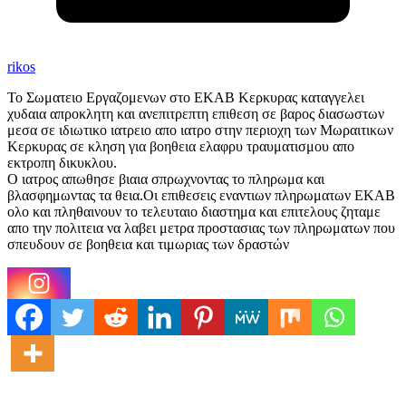
rikos
Το Σωματειο Εργαζομενων στο ΕΚΑΒ Κερκυρας καταγγελει
χυδαια απροκλητη και ανεπιτρεπτη επιθεση σε βαρος διασωστων
μεσα σε ιδιωτικο ιατρειο απο ιατρο στην περιοχη των Μωραιτικων
Κερκυρας σε κληση για βοηθεια ελαφρυ τραυματισμου απο
εκτροπη δικυκλου.
Ο ιατρος απωθησε βιαια σπρωχνοντας το πληρωμα και
βλασφημωντας τα θεια.Οι επιθεσεις εναντιων πληρωματων ΕΚΑΒ
ολο και πληθαινουν το τελευταιο διαστημα και επιτελους ζηταμε
απο την πολιτεια να λαβει μετρα προστασιας των πληρωματων που
σπευδουν σε βοηθεια και τιμωριας των δραστών