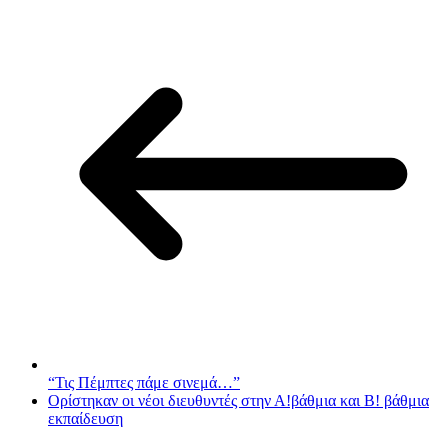
“Τις Πέμπτες πάμε σινεμά…”
Ορίστηκαν οι νέοι διευθυντές στην Α!βάθμια και Β! βάθμια
εκπαίδευση