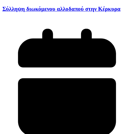
Σύλληψη διωκόμενου αλλοδαπού στην Κέρκυρα