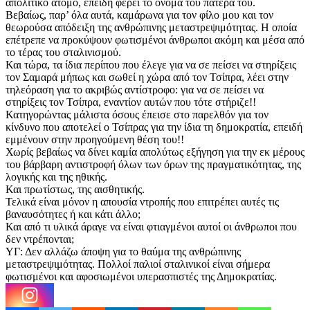
απολιτικό άτομο, επειδή φέρει το όνομα του πατέρα του.
Βεβαίως, παρ’ όλα αυτά, καμάρωνα για τον φίλο μου και τον
θεωρούσα απόδειξη της ανθρώπινης μεταστρεψιμότητας. Η οποία
επέτρεπε να προκύψουν φωτισμένοι άνθρωποι ακόμη και μέσα από
το τέρας του σταλινισμού.
Και τώρα, τα ίδια περίπου που έλεγε για να σε πείσει να στηρίξεις
τον Σαμαρά μήπως και σωθεί η χώρα από τον Τσίπρα, λέει στην
τηλεόραση για το ακριβώς αντίστροφο: για να σε πείσει να
στηρίξεις τον Τσίπρα, εναντίον αυτών που τότε στήριζε!!
Κατηγορώντας μάλιστα όσους έπεισε στο παρελθόν για τον
κίνδυνο που αποτελεί ο Τσίπρας για την ίδια τη δημοκρατία, επειδή
εμμένουν στην προηγούμενη θέση του!!
Χωρίς βεβαίως να δίνει καμία απολύτως εξήγηση για την εκ μέρους
του βάρβαρη αντιστροφή όλων των όρων της πραγματικότητας, της
λογικής και της ηθικής.
Και πρωτίστως, της αισθητικής.
Τελικά είναι μόνον η απουσία ντροπής που επιτρέπει αυτές τις
βαναυσότητες ή και κάτι άλλο;
Και από τι υλικά άραγε να είναι φτιαγμένοι αυτοί οι άνθρωποι που
δεν ντρέπονται;
ΥΓ: Δεν αλλάζω άποψη για το θαύμα της ανθρώπινης
μεταστρεψιμότητας. Πολλοί παλιοί σταλινικοί είναι σήμερα
φωτισμένοι και αφοσιωμένοι υπερασπιστές της Δημοκρατίας.