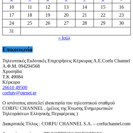
10
11
12
13
14
15
16
17
18
19
20
21
22
23
24
25
26
27
28
29
30
31
« Ιούλ
Επικοινωνία
Τηλεοπτικές Εκδοτικές Επιχειρήσεις Κέρκυρας Α.Ε.Corfu Channel
Α.Φ.Μ. 094294568
Χρυσηίδα
Τ.Κ 49084
Κέρκυρα
26610 49500
corfutv@otenet.gr
Ο ιστότοπος αποτελεί ιδιοκτησία του τηλεοπτικού σταθμού
CORFU CHANNEL , (μέλος της Ένωσης Ενημερωτικών
Τηλεοράσεων Ελληνικής Περιφέρειας )
Διακριτικός Τίτλος : CORFU CHANNEL S.A. – corfuchannel.com