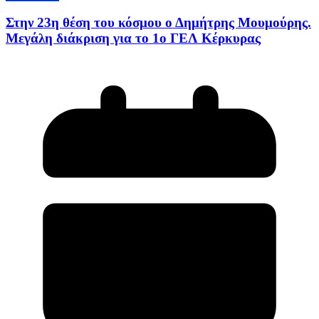
Στην 23η θέση του κόσμου ο Δημήτρης Μουμούρης.
Μεγάλη διάκριση για το 1ο ΓΕΛ Κέρκυρας