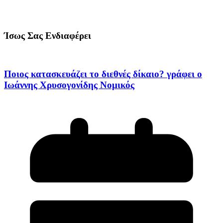
Ίσως Σας Ενδιαφέρει
Ποιος κατασκευάζει το διεθνές δίκαιο? γράφει ο
Ιωάννης Χρυσογονίδης Νομικός