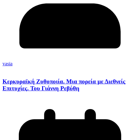
vasia
Κερκυραϊκή Ζυθοποιία. Μια πορεία με Διεθνείς
Επιτυχίες. Του Γιάννη Ρεβύθη