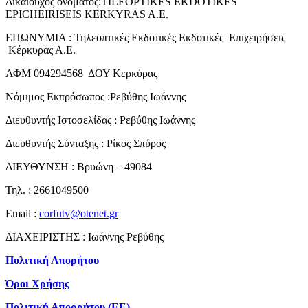
Δικαιούχος ονόματος:TILEOPTIKES EKDOTIKES
EPICHEIRISEIS KERKYRAS A.E.
ΕΠΩΝΥΜΙΑ : Τηλεοπτικές Εκδοτικές Εκδοτικές Επιχειρήσεις
Κέρκυρας Α.Ε.
ΑΦΜ 094294568 ΔΟΥ Κερκύρας
Νόμιμος Εκπρόσωπος :Ρεβύθης Ιωάννης
Διευθυντής Ιστοσελίδας : Ρεβύθης Ιωάννης
Διευθυντής Σύνταξης : Ρίκος Σπύρος
ΔΙΕΥΘΥΝΣΗ : Βρυώνη – 49084
Τηλ. : 2661049500
Email :
corfutv@otenet.gr
ΔΙΑΧΕΙΡΙΣΤΗΣ : Ιωάννης Ρεβύθης
Πολιτική Απορήτου
Όροι Χρήσης
Πολιτική Απορρήτου (ΕΕ)