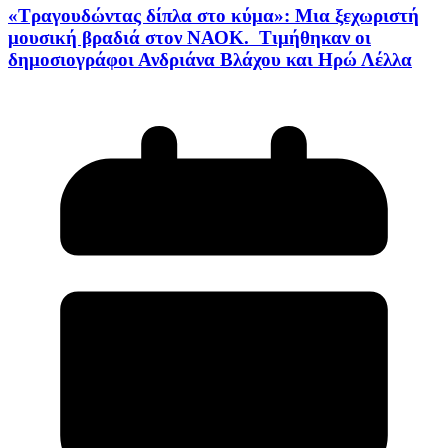
«Τραγουδώντας δίπλα στο κύμα»: Μια ξεχωριστή
μουσική βραδιά στον ΝΑΟΚ. Τιμήθηκαν οι
δημοσιογράφοι Ανδριάνα Βλάχου και Ηρώ Λέλλα