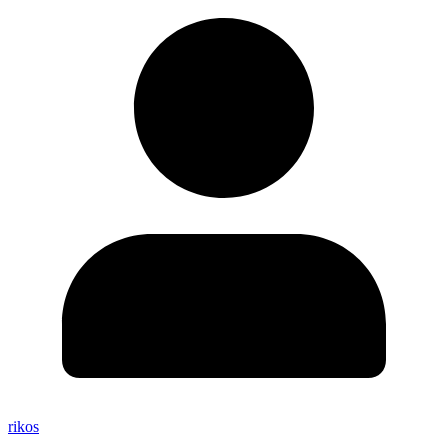
rikos