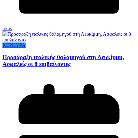
rikos
ΚΕΡΚΥΡΑ
Προσάραξη ιταλικής θαλαμηγού στη Λευκίμμη.
Ασφαλείς οι 8 επιβαίνοντες