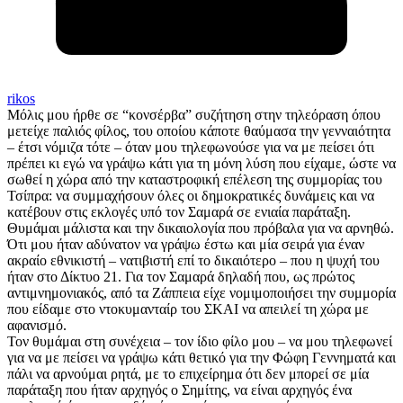
rikos
Μόλις μου ήρθε σε “κονσέρβα” συζήτηση στην τηλεόραση όπου
μετείχε παλιός φίλος, του οποίου κάποτε θαύμασα την γενναιότητα
– έτσι νόμιζα τότε – όταν μου τηλεφωνούσε για να με πείσει ότι
πρέπει κι εγώ να γράψω κάτι για τη μόνη λύση που είχαμε, ώστε να
σωθεί η χώρα από την καταστροφική επέλεση της συμμορίας του
Τσίπρα: να συμμαχήσουν όλες οι δημοκρατικές δυνάμεις και να
κατέβουν στις εκλογές υπό τον Σαμαρά σε ενιαία παράταξη.
Θυμάμαι μάλιστα και την δικαιολογία που πρόβαλα για να αρνηθώ.
Ότι μου ήταν αδύνατον να γράψω έστω και μία σειρά για έναν
ακραίο εθνικιστή – νατιβιστή επί το δικαιότερο – που η ψυχή του
ήταν στο Δίκτυο 21. Για τον Σαμαρά δηλαδή που, ως πρώτος
αντιμνημονιακός, από τα Ζάππεια είχε νομιμοποιήσει την συμμορία
που είδαμε στο ντοκυμανταίρ του ΣΚΑΙ να απειλεί τη χώρα με
αφανισμό.
Τον θυμάμαι στη συνέχεια – τον ίδιο φίλο μου – να μου τηλεφωνεί
για να με πείσει να γράψω κάτι θετικό για την Φώφη Γεννηματά και
πάλι να αρνούμαι ρητά, με το επιχείρημα ότι δεν μπορεί σε μία
παράταξη που ήταν αρχηγός ο Σημίτης, να είναι αρχηγός ένα