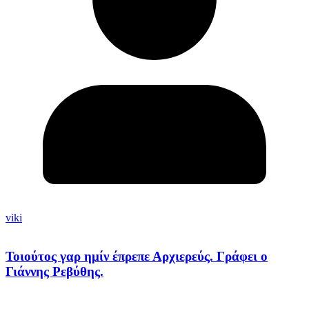
viki
Τοιούτος γαρ ημίν έπρεπε Αρχιερεύς. Γράφει ο
Γιάννης Ρεβύθης.