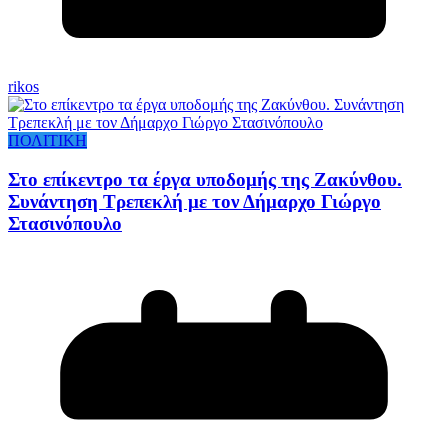
rikos
ΠΟΛΙΤΙΚΗ
Στο επίκεντρο τα έργα υποδομής της Ζακύνθου.
Συνάντηση Τρεπεκλή με τον Δήμαρχο Γιώργο
Στασινόπουλο