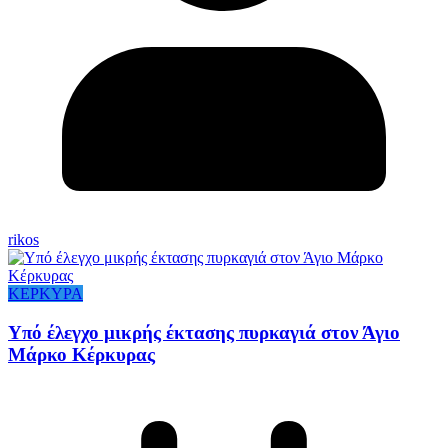
rikos
ΚΕΡΚΥΡΑ
Υπό έλεγχο μικρής έκτασης πυρκαγιά στον Άγιο
Μάρκο Κέρκυρας