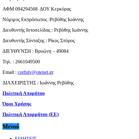
ΑΦΜ 094294568 ΔΟΥ Κερκύρας
Νόμιμος Εκπρόσωπος :Ρεβύθης Ιωάννης
Διευθυντής Ιστοσελίδας : Ρεβύθης Ιωάννης
Διευθυντής Σύνταξης : Ρίκος Σπύρος
ΔΙΕΥΘΥΝΣΗ : Βρυώνη – 49084
Τηλ. : 2661049500
Email :
corfutv@otenet.gr
ΔΙΑΧΕΙΡΙΣΤΗΣ : Ιωάννης Ρεβύθης
Πολιτική Απορήτου
Όροι Χρήσης
Πολιτική Απορρήτου (ΕΕ)
Μενού
ΕΙΔΗΣΕΙΣ