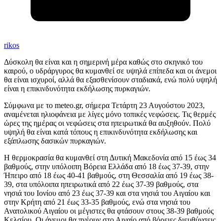
rikos
Δύσκολη θα είναι και η σημερινή μέρα καθώς στο σκηνικό του
καιρού, ο υδράργυρος θα κυμανθεί σε υψηλά επίπεδα και οι άνεμοι
θα είναι ισχυροί, αλλά θα εξασθενίσουν σταδιακά, ενώ πολύ υψηλή
είναι η επικινδυνότητα εκδήλωσης πυρκαγιών.
Σύμφωνα με το meteo.gr, σήμερα Τετάρτη 23 Αυγούστου 2023,
αναμένεται ηλιοφάνεια με λίγες μόνο τοπικές νεφώσεις. Τις θερμές
ώρες της ημέρας οι νεφώσεις στα ηπειρωτικά θα αυξηθούν. Πολύ
υψηλή θα είναι κατά τόπους η επικινδυνότητα εκδήλωσης και
εξάπλωσης δασικών πυρκαγιών.
Η θερμοκρασία θα κυμανθεί στη Δυτική Μακεδονία από 15 έως 34
βαθμούς, στην υπόλοιπη Βόρεια Ελλάδα από 18 έως 37-39, στην
Ήπειρο από 18 έως 40-41 βαθμούς, στη Θεσσαλία από 19 έως 38-
39, στα υπόλοιπα ηπειρωτικά από 22 έως 37-39 βαθμούς, στα
νησιά του Ιονίου από 23 έως 37-39 και στα νησιά του Αιγαίου και
στην Κρήτη από 21 έως 33-35 βαθμούς, ενώ στα νησιά του
Ανατολικού Αιγαίου οι μέγιστες θα φτάσουν στους 38-39 βαθμούς
Κελσίου. Οι άνεμοι θα πνέουν στο Αιγαίο από βόρειες διευθύνσεις