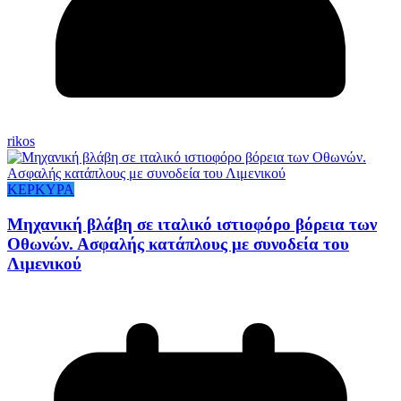
rikos
ΚΕΡΚΥΡΑ
Μηχανική βλάβη σε ιταλικό ιστιοφόρο βόρεια των
Οθωνών. Ασφαλής κατάπλους με συνοδεία του
Λιμενικού