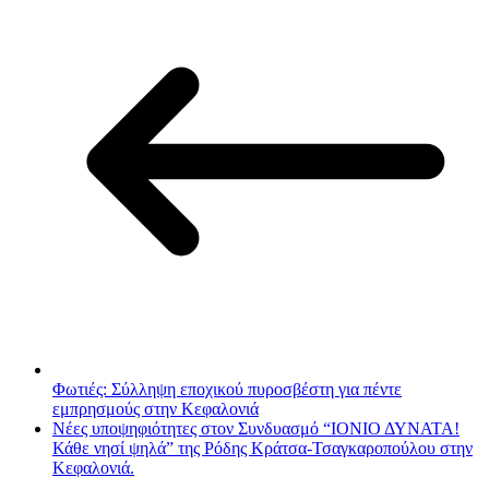
Φωτιές: Σύλληψη εποχικού πυροσβέστη για πέντε
εμπρησμούς στην Κεφαλονιά
Νέες υποψηφιότητες στον Συνδυασμό “ΙΟΝΙΟ ΔΥΝΑΤΑ!
Κάθε νησί ψηλά” της Ρόδης Κράτσα-Τσαγκαροπούλου στην
Κεφαλονιά.