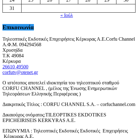
31
« Ιούλ
Επικοινωνία
Τηλεοπτικές Εκδοτικές Επιχειρήσεις Κέρκυρας Α.Ε.Corfu Channel
Α.Φ.Μ. 094294568
Χρυσηίδα
Τ.Κ 49084
Κέρκυρα
26610 49500
corfutv@otenet.gr
Ο ιστότοπος αποτελεί ιδιοκτησία του τηλεοπτικού σταθμού
CORFU CHANNEL , (μέλος της Ένωσης Ενημερωτικών
Τηλεοράσεων Ελληνικής Περιφέρειας )
Διακριτικός Τίτλος : CORFU CHANNEL S.A. – corfuchannel.com
Δικαιούχος ονόματος:TILEOPTIKES EKDOTIKES
EPICHEIRISEIS KERKYRAS A.E.
ΕΠΩΝΥΜΙΑ : Τηλεοπτικές Εκδοτικές Εκδοτικές Επιχειρήσεις
Κέρκυρας Α.Ε.