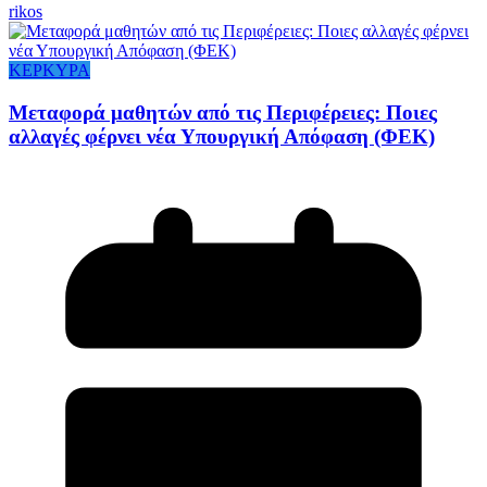
rikos
ΚΕΡΚΥΡΑ
Mεταφορά μαθητών από τις Περιφέρειες: Ποιες
αλλαγές φέρνει νέα Υπουργική Απόφαση (ΦΕΚ)