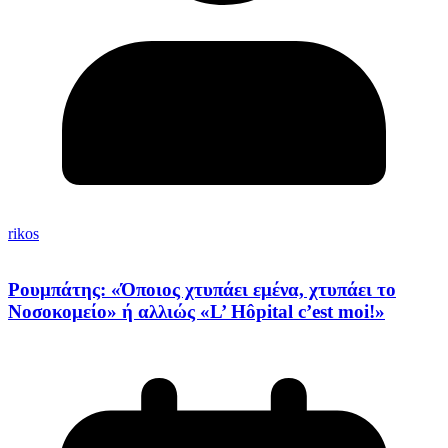
rikos
Ρουμπάτης: «Όποιος χτυπάει εμένα, χτυπάει το
Νοσοκομείο» ή αλλιώς «L’ Hôpital c’est moi!»