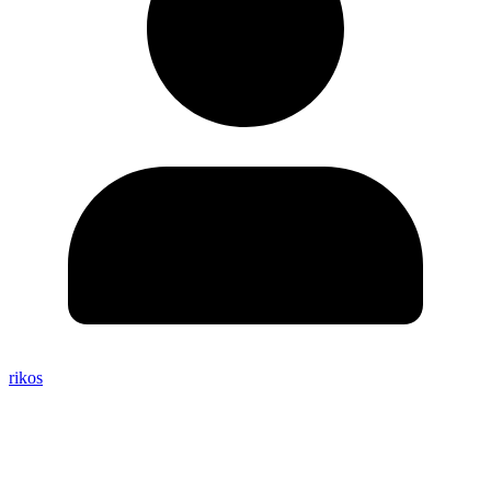
rikos