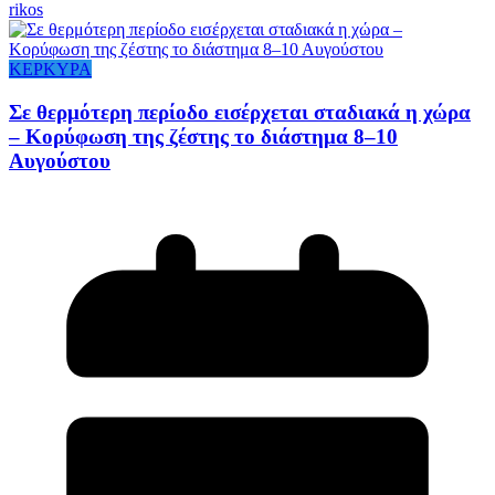
rikos
ΚΕΡΚΥΡΑ
Σε θερμότερη περίοδο εισέρχεται σταδιακά η χώρα
– Κορύφωση της ζέστης το διάστημα 8–10
Αυγούστου